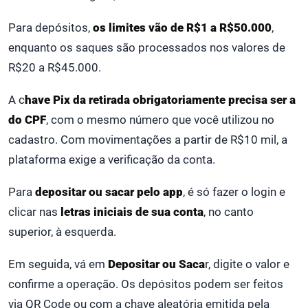
Para depósitos,
os limites vão de R$1 a R$50.000
,
enquanto os saques são processados nos valores de
R$20 a R$45.000.
A c
have Pix da retirada obrigatoriamente precisa ser a
do CPF
, com o mesmo número que você utilizou no
cadastro. Com movimentações a partir de R$10 mil, a
plataforma exige a verificação da conta.
Para
depositar ou sacar pelo app
, é só fazer o login e
clicar nas
letras iniciais de sua conta
, no canto
superior, à esquerda.
Em seguida, vá em
Depositar ou Saca
r, digite o valor e
confirme a operação. Os depósitos podem ser feitos
via QR Code ou com a chave aleatória emitida pela