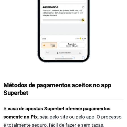
Métodos de pagamentos aceitos no app
Superbet
A
casa de apostas Superbet oferece pagamentos
somente no Pix
, seja pelo site ou pelo app. O processo
é totalmente seguro, fácil de fazer e sem taxas.