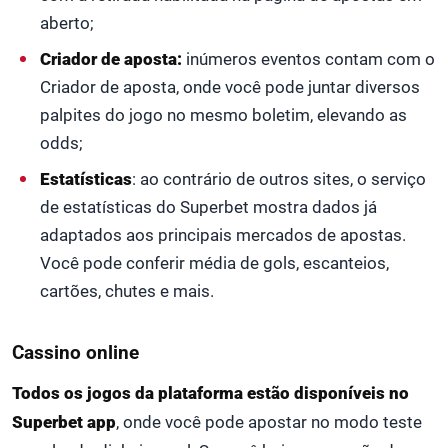
aberto;
Criador de aposta:
inúmeros eventos contam com o
Criador de aposta, onde você pode juntar diversos
palpites do jogo no mesmo boletim, elevando as
odds;
Estatísticas
: ao contrário de outros sites, o serviço
de estatísticas do Superbet mostra dados já
adaptados aos principais mercados de apostas.
Você pode conferir média de gols, escanteios,
cartões, chutes e mais.
Cassino online
Todos os jogos da plataforma estão disponíveis no
Superbet app
, onde você pode apostar no modo teste