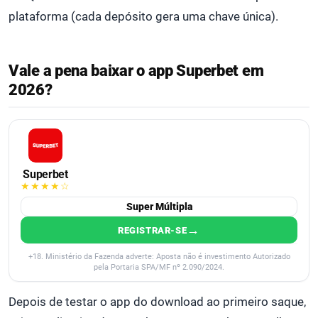
plataforma (cada depósito gera uma chave única).
Vale a pena baixar o app Superbet em
2026?
Superbet
★★★★☆
Super Múltipla
→
REGISTRAR-SE
+18. Ministério da Fazenda adverte: Aposta não é investimento Autorizado
pela Portaria SPA/MF nº 2.090/2024.
Depois de testar o app do download ao primeiro saque,