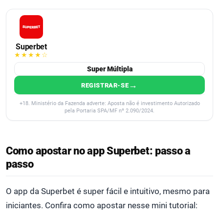
Superbet
★★★★☆
Super Múltipla
→
REGISTRAR-SE
+18. Ministério da Fazenda adverte: Aposta não é investimento Autorizado
pela Portaria SPA/MF nº 2.090/2024.
Como apostar no app Superbet: passo a
passo
O app da Superbet é super fácil e intuitivo, mesmo para
iniciantes. Confira como apostar nesse mini tutorial: