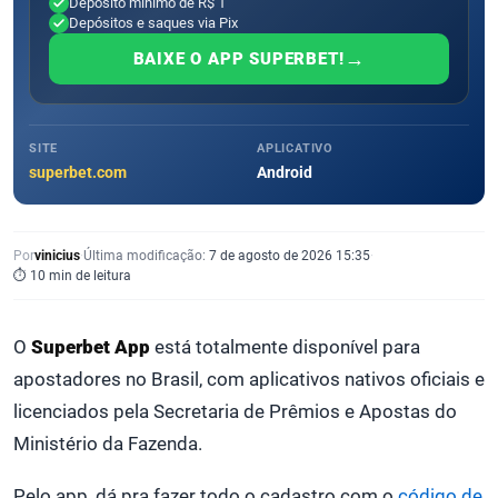
Depósito mínimo de R$ 1
Depósitos e saques via Pix
→
BAIXE O APP SUPERBET!
SITE
APLICATIVO
superbet.com
Android
Por
vinicius
·
Última modificação:
7 de agosto de 2026 15:35
·
⏱ 10 min de leitura
O
Superbet App
está totalmente disponível para
apostadores no Brasil, com aplicativos nativos oficiais e
licenciados pela Secretaria de Prêmios e Apostas do
Ministério da Fazenda.
Pelo app, dá pra fazer todo o cadastro com o
código de