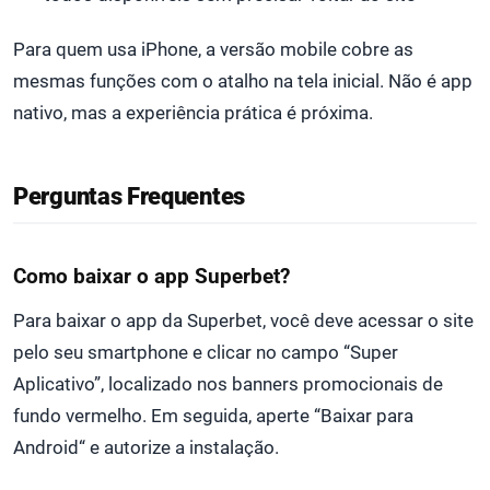
Para quem usa iPhone, a versão mobile cobre as
mesmas funções com o atalho na tela inicial. Não é app
nativo, mas a experiência prática é próxima.
Perguntas Frequentes
Como baixar o app Superbet?
Para baixar o app da Superbet, você deve acessar o site
pelo seu smartphone e clicar no campo “Super
Aplicativo”, localizado nos banners promocionais de
fundo vermelho. Em seguida, aperte “Baixar para
Android“ e autorize a instalação.