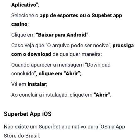
Aplicativo”
;
Selecione o
app de esportes ou o Supebet app
casino
;
Clique em
“Baixar para Android”
;
Caso veja que “O arquivo pode ser nocivo”,
prossiga
com o download
de qualquer maneira;
Quando aparecer a mensagem “Download
concluído”
, clique em “Abrir”
;
Vá em
Instalar
;
Ao concluir a instalação, clique em
“Abrir”.
Superbet App iOS
Não existe um Superbet app nativo para iOS na App
Store do Brasil.