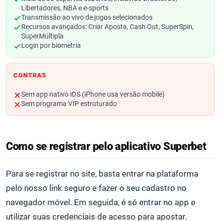
Libertadores, NBA e e-sports
Transmissão ao vivo de jogos selecionados
Recursos avançados: Criar Aposta, Cash Out, SuperSpin,
SuperMúltipla
Login por biometria
CONTRAS
Sem app nativo iOS (iPhone usa versão mobile)
Sem programa VIP estruturado
Como se registrar pelo aplicativo Superbet
Para se registrar no site, basta entrar na plataforma
pelo nosso link seguro e fazer o seu cadastro no
navegador móvel. Em seguida, é só entrar no app e
utilizar suas credenciais de acesso para apostar.