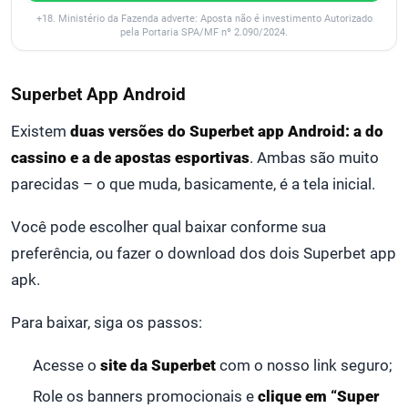
+18. Ministério da Fazenda adverte: Aposta não é investimento Autorizado
pela Portaria SPA/MF nº 2.090/2024.
Superbet App Android
Existem
duas versões do Superbet app Android: a do
cassino e a de apostas esportivas
. Ambas são muito
parecidas – o que muda, basicamente, é a tela inicial.
Você pode escolher qual baixar conforme sua
preferência, ou fazer o download dos dois Superbet app
apk.
Para baixar, siga os passos:
Acesse o
site da Superbet
com o nosso link seguro;
Role os banners promocionais e
clique em “Super