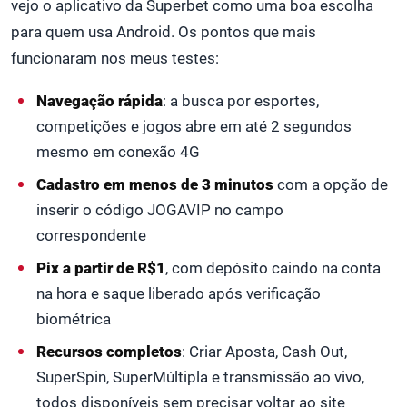
vejo o aplicativo da Superbet como uma boa escolha
para quem usa Android. Os pontos que mais
funcionaram nos meus testes:
Navegação rápida
: a busca por esportes,
competições e jogos abre em até 2 segundos
mesmo em conexão 4G
Cadastro em menos de 3 minutos
com a opção de
inserir o código JOGAVIP no campo
correspondente
Pix a partir de R$1
, com depósito caindo na conta
na hora e saque liberado após verificação
biométrica
Recursos completos
: Criar Aposta, Cash Out,
SuperSpin, SuperMúltipla e transmissão ao vivo,
todos disponíveis sem precisar voltar ao site