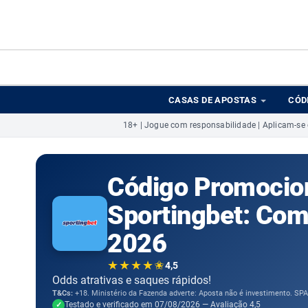
CASAS DE APOSTAS
CÓD
18+ | Jogue com responsabilidade | Aplicam-se 
Código Promocio
Sportingbet: Com
2026
★★★★✬
4,5
Odds atrativas e saques rápidos!
T&Cs:
+18. Ministério da Fazenda adverte: Aposta não é investimento. S
Testado e verificado em 07/08/2026 — Avaliação 4,5
✓