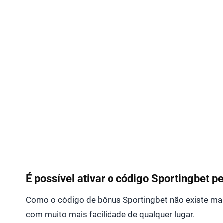
É possível ativar o código Sportingbet pe
Como o código de bônus Sportingbet não existe mais,
com muito mais facilidade de qualquer lugar.