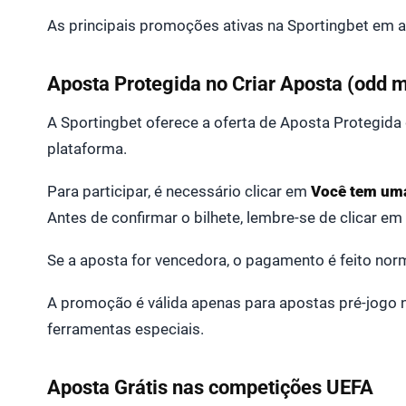
As principais promoções ativas na Sportingbet em 
Aposta Protegida no Criar Aposta (odd 
A Sportingbet oferece a oferta de Aposta Protegida 
plataforma.
Para participar, é necessário clicar em
Você tem uma
Antes de confirmar o bilhete, lembre-se de clicar em
Se a aposta for vencedora, o pagamento é feito nor
A promoção é válida apenas para apostas pré-jogo 
ferramentas especiais.
Aposta Grátis nas competições UEFA