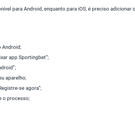
nível para Android, enquanto para iOS, é preciso adicionar o
o Android;
ixar app Sportingbet”;
droid”;
eu aparelho;
egistre-se agora”;
e o processo;