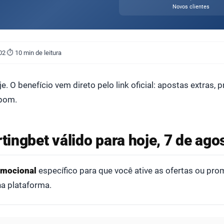
Novos clientes
02
·
⏱ 10 min de leitura
e. O benefício vem direto pelo link oficial: apostas extras
upom.
ingbet válido para hoje, 7 de ago
omocional
específico para que você ative as ofertas ou pr
na plataforma.