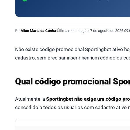
Por
Alice Maria da Cunha
·
Última modificação:
7 de agosto de 2026 09:
Não existe código promocional Sportingbet ativo hoj
cadastro, sem precisar inserir nenhum código ou c
Qual código promocional Sport
Atualmente, a
Sportingbet não exige um código pr
concedido a todos os usuários com cadastro ativo 