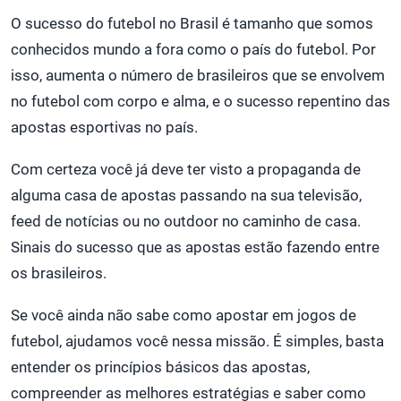
O sucesso do futebol no Brasil é tamanho que somos
conhecidos mundo a fora como o país do futebol. Por
isso, aumenta o número de brasileiros que se envolvem
no futebol com corpo e alma, e o sucesso repentino das
apostas esportivas no país.
Com certeza você já deve ter visto a propaganda de
alguma casa de apostas passando na sua televisão,
feed de notícias ou no outdoor no caminho de casa.
Sinais do sucesso que as apostas estão fazendo entre
os brasileiros.
Se você ainda não sabe como apostar em jogos de
futebol, ajudamos você nessa missão. É simples, basta
entender os princípios básicos das apostas,
compreender as melhores estratégias e saber como