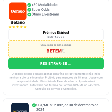
+30 Modalidades
Super Odds
Ótimo Livestream
Betano
★★★★★
Prêmios Diários!
DESTAQUES
Clique para copiar o código
BETEM
→
REGISTRAR-SE
O código Betano é usado apenas para fins de rastreamento e não inclui
nenhuma oferta e incentivo. Proibido para menores de 18 anos. Jogue com
responsabilidade. Ministério da Fazenda adverte: Aposta não é
investimento Autorizado nos termos da Portaria SPA/MF nº 246/2025.
Consulte os Termos e Condições.
SPA/MF nº 2.092, de 30 de dezembro de
2024