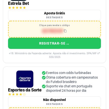
Estrela Bet
★★★★★
Aposta Grátis
DESTAQUES
Clique para revelar o código
E
S
T
R
E
V
I
P
→
REGISTRAR-SE
+18. Ministério da Fazenda adverte: Aposta não é investimento. SPA/MF nº
320/2025
Eventos com odds turbinadas
Ótima cobertura em campeonatos
do Futebol brasileiro
Suporte via chat em português
Esportes da Sorte
disponível 24 horas por dia
★★★★☆
Não disponível
DESTAQUES