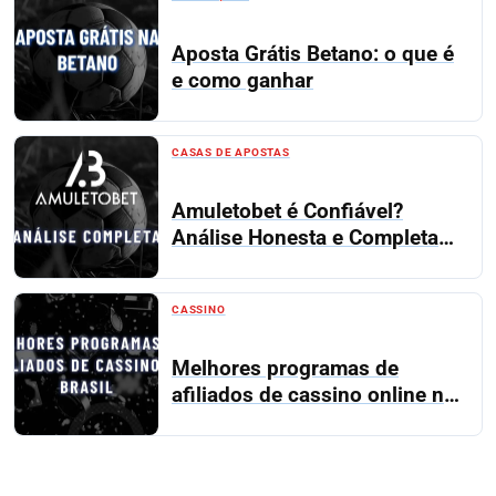
Aposta Grátis Betano: o que é
e como ganhar
CASAS DE APOSTAS
Amuletobet é Confiável?
Análise Honesta e Completa
2026
CASSINO
Melhores programas de
afiliados de cassino online no
Brasil em 2026