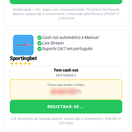
#publicidade | +18 | Jogue com responsabilidade | Ministério da Fazenda
adverte: Aposta não é investimento | Autorizado pela Portaria SPA/MF nº
2.093/2024
Cash out automático e Manual
Live Stream
Suporte 24/7 em português
Sportingbet
★★★★★
Tem cash out
DESTAQUES
Clique para revelar o código
S
P
O
R
T
V
I
P
→
REGISTRAR-SE
+18. Ministério da Fazenda adverte: Aposta não é investimento. SPA/MF nº
247/2025