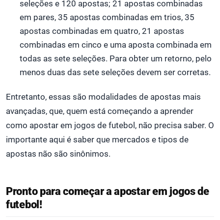
seleções e 120 apostas; 21 apostas combinadas
em pares, 35 apostas combinadas em trios, 35
apostas combinadas em quatro, 21 apostas
combinadas em cinco e uma aposta combinada em
todas as sete seleções. Para obter um retorno, pelo
menos duas das sete seleções devem ser corretas.
Entretanto, essas são modalidades de apostas mais
avançadas, que, quem está começando a aprender
como apostar em jogos de futebol, não precisa saber. O
importante aqui é saber que mercados e tipos de
apostas não são sinônimos.
Pronto para começar a apostar em jogos de
futebol!