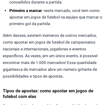
concedidos durante a partida.
Primeiro a marcar
: neste mercado, você tem como
apostar em jogos de futebol na equipe que marcar o
primeiro gol da partida.
Além desses, existem inúmeros de outros mercados,
como apostar em jogos de futebol de campeonatos
nacionais e internacionais, jogadores e eventos
específicos. Às vezes, em um único evento, é possível
encontrar mais de 1.000 mercados! Essa quantidade
gigantesca de mercados abre um número gritante de
possibilidades e tipos de apostas.
Tipos de apostas: como apostar em jogos de
futebol com elas