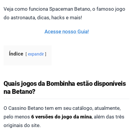
Veja como funciona Spaceman Betano, o famoso jogo
do astronauta, dicas, hacks e mais!
Acesse nosso Guia!
Índice
expandir
Quais jogos da Bombinha estão disponíveis
na Betano?
O Cassino Betano tem em seu catálogo, atualmente,
pelo menos
6 versões do jogo da mina
, além das três
originais do site.