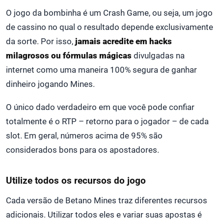
O jogo da bombinha é um Crash Game, ou seja, um jogo
de cassino no qual o resultado depende exclusivamente
da sorte. Por isso,
jamais acredite em hacks
milagrosos ou fórmulas mágicas
divulgadas na
internet como uma maneira 100% segura de ganhar
dinheiro jogando Mines.
O único dado verdadeiro em que você pode confiar
totalmente é o RTP – retorno para o jogador – de cada
slot. Em geral, números acima de 95% são
considerados bons para os apostadores.
Utilize todos os recursos do jogo
Cada versão de Betano Mines traz diferentes recursos
adicionais. Utilizar todos eles e variar suas apostas é