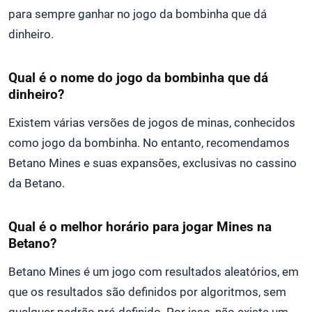
para sempre ganhar no jogo da bombinha que dá
dinheiro.
Qual é o nome do jogo da bombinha que dá
dinheiro?
Existem várias versões de jogos de minas, conhecidos
como jogo da bombinha. No entanto, recomendamos
Betano Mines e suas expansões, exclusivas no cassino
da Betano.
Qual é o melhor horário para jogar Mines na
Betano?
Betano Mines é um jogo com resultados aleatórios, em
que os resultados são definidos por algoritmos, sem