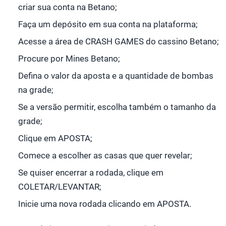
criar sua conta na Betano;
Faça um depósito em sua conta na plataforma;
Acesse a área de CRASH GAMES do cassino Betano;
Procure por Mines Betano;
Defina o valor da aposta e a quantidade de bombas
na grade;
Se a versão permitir, escolha também o tamanho da
grade;
Clique em APOSTA;
Comece a escolher as casas que quer revelar;
Se quiser encerrar a rodada, clique em
COLETAR/LEVANTAR;
Inicie uma nova rodada clicando em APOSTA.