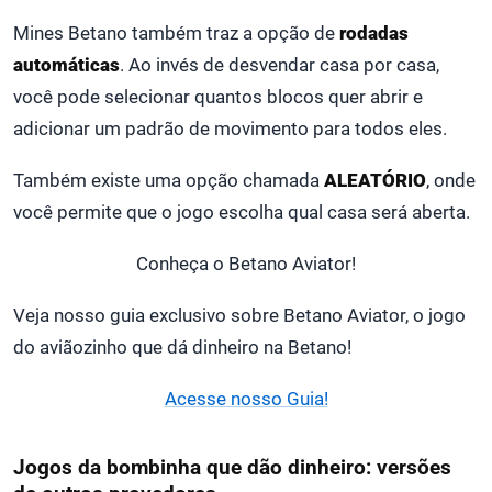
Mines Betano também traz a opção de
rodadas
automáticas
. Ao invés de desvendar casa por casa,
você pode selecionar quantos blocos quer abrir e
adicionar um padrão de movimento para todos eles.
Também existe uma opção chamada
ALEATÓRIO
, onde
você permite que o jogo escolha qual casa será aberta.
Conheça o Betano Aviator!
Veja nosso guia exclusivo sobre Betano Aviator, o jogo
do aviãozinho que dá dinheiro na Betano!
Acesse nosso Guia!
Jogos da bombinha que dão dinheiro: versões