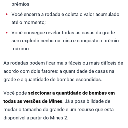
prêmios;
Você encerra a rodada e coleta o valor acumulado
até o momento;
Você consegue revelar todas as casas da grade
sem explodir nenhuma mina e conquista o prêmio
máximo.
As rodadas podem ficar mais fáceis ou mais difíceis de
acordo com dois fatores: a quantidade de casas na
grade e a quantidade de bombas escondidas.
Você pode
selecionar a quantidade de bombas em
todas as versões de Mines
. Já a possibilidade de
mudar o tamanho da grande é um recurso que está
disponível a partir do Mines 2.