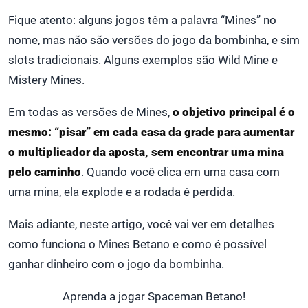
Fique atento: alguns jogos têm a palavra “Mines” no
nome, mas não são versões do jogo da bombinha, e sim
slots tradicionais. Alguns exemplos são Wild Mine e
Mistery Mines.
Em todas as versões de Mines,
o objetivo principal é o
mesmo: “pisar” em cada casa da grade para aumentar
o multiplicador da aposta, sem encontrar uma mina
pelo caminho
. Quando você clica em uma casa com
uma mina, ela explode e a rodada é perdida.
Mais adiante, neste artigo, você vai ver em detalhes
como funciona o Mines Betano e como é possível
ganhar dinheiro com o jogo da bombinha.
Aprenda a jogar Spaceman Betano!