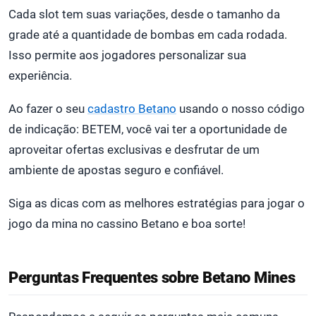
Cada slot tem suas variações, desde o tamanho da
grade até a quantidade de bombas em cada rodada.
Isso permite aos jogadores personalizar sua
experiência.
Ao fazer o seu
cadastro Betano
usando o nosso código
de indicação: BETEM, você vai ter a oportunidade de
aproveitar ofertas exclusivas e desfrutar de um
ambiente de apostas seguro e confiável.
Siga as dicas com as melhores estratégias para jogar o
jogo da mina no cassino Betano e boa sorte!
Perguntas Frequentes sobre Betano Mines