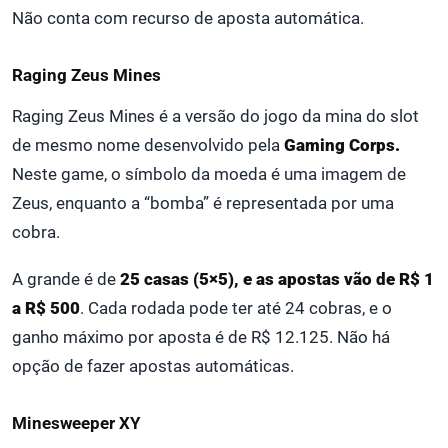
Não conta com recurso de aposta automática.
Raging Zeus Mines
Raging Zeus Mines é a versão do jogo da mina do slot
de mesmo nome desenvolvido pela
Gaming Corps.
Neste game, o símbolo da moeda é uma imagem de
Zeus, enquanto a “bomba” é representada por uma
cobra.
A grande é de
25 casas (5×5), e as apostas vão de R$ 1
a R$ 500
. Cada rodada pode ter até 24 cobras, e o
ganho máximo por aposta é de R$ 12.125. Não há
opção de fazer apostas automáticas.
Minesweeper XY