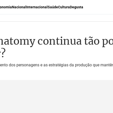
onomia
Nacional
Internacional
Saúde
Cultura
Degusta
natomy continua tão p
r?
ento dos personagens e as estratégias da produção que mantêm 