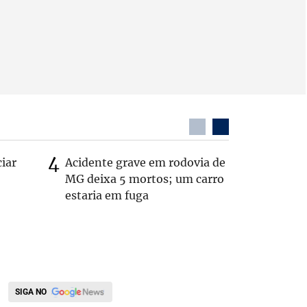
ciar
Acidente grave em rodovia de
PL não v
MG deixa 5 mortos; um carro
‘Chance 
estaria em fuga
SIGA NO