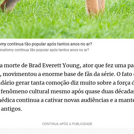
omy continua tão popular após tantos anos no ar?
s Anatomy continua tão popular após tantos anos no ar?
da morte de Brad Everett Young, ator que fez uma p
 movimentou a enorme base de fãs da série. O fato
ário gerar tanta comoção diz muito sobre a força d
enômeno cultural mesmo após quase duas décadas
édica continua a cativar novas audiências e a mante
 antigos.