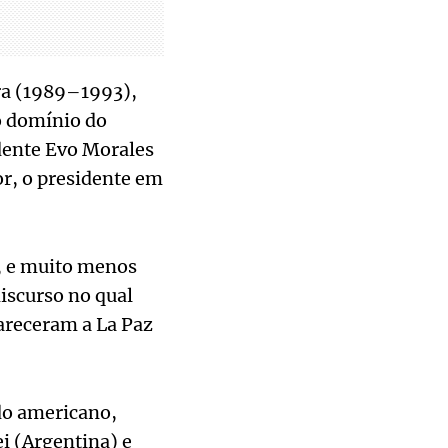
ora (1989–1993),
o domínio do
dente Evo Morales
r, o presidente em
, e muito menos
iscurso no qual
areceram a La Paz
ado americano,
ei (Argentina) e