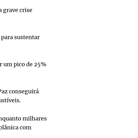
 grave crise
 para sustentar
ir um pico de 25%
Paz conseguirá
stíveis.
enquanto milhares
iplânica com