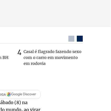
Casal é flagrado fazendo sexo
Zema sug
m BH
com o carro em movimento
substitui
em rodovia
SIGA
sábado (8) na
 do mundo, ao virar