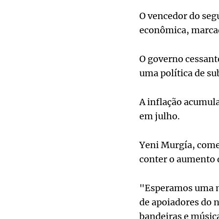
O vencedor do seg
econômica, marcad
O governo cessante
uma política de sub
A inflação acumula
em julho.
Yeni Murgía, comer
conter o aumento d
"Esperamos uma mu
de apoiadores do n
bandeiras e músic