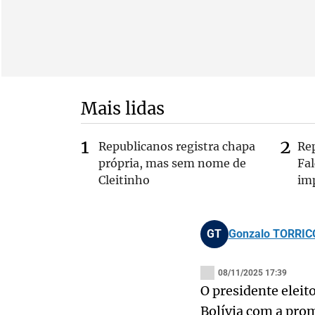
Mais lidas
Republicanos registra chapa
Re
própria, mas sem nome de
Fa
Cleitinho
im
GT
Gonzalo TORRIC
08/11/2025 17:39
O presidente eleit
Bolívia com a prom