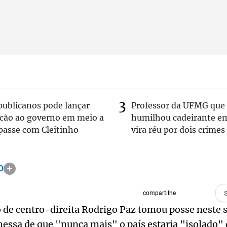
publicanos pode lançar
Professor da UFMG que
lcão ao governo em meio a
humilhou cadeirante e
passe com Cleitinho
vira réu por dois crimes
O
compartilhe
o de centro-direita Rodrigo Paz tomou posse neste 
essa de que "nunca mais" o país estaria "isolado"