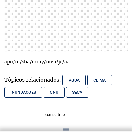
apo/nl/sba/mmy/meb/jc/aa
Tópicos relacionados:
AGUA
CLIMA
INUNDACOES
ONU
SECA
compartilhe