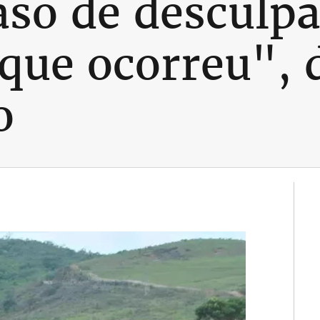
aso de desculp
 que ocorreu", 
o