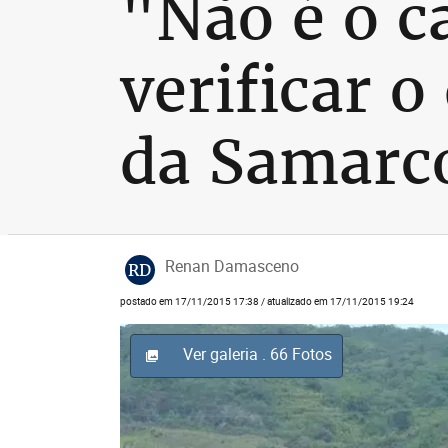
"Não é o c
verificar o
da Samarc
Renan Damasceno
RD
postado em 17/11/2015 17:38 / atualizado em 17/11/2015 19:24
Ver galeria
. 66 Fotos