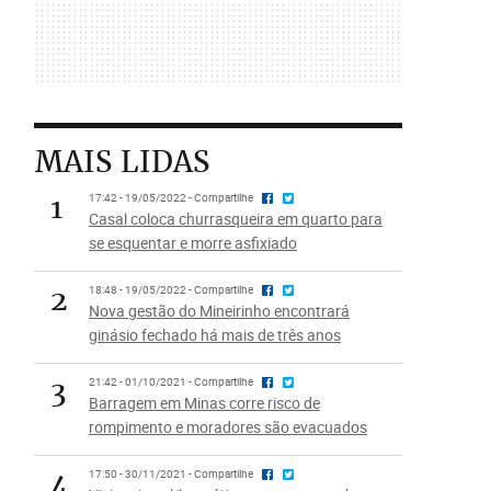
MAIS LIDAS
1
17:42 - 19/05/2022 - Compartilhe
Casal coloca churrasqueira em quarto para
se esquentar e morre asfixiado
2
18:48 - 19/05/2022 - Compartilhe
Nova gestão do Mineirinho encontrará
ginásio fechado há mais de três anos
3
21:42 - 01/10/2021 - Compartilhe
Barragem em Minas corre risco de
rompimento e moradores são evacuados
4
17:50 - 30/11/2021 - Compartilhe