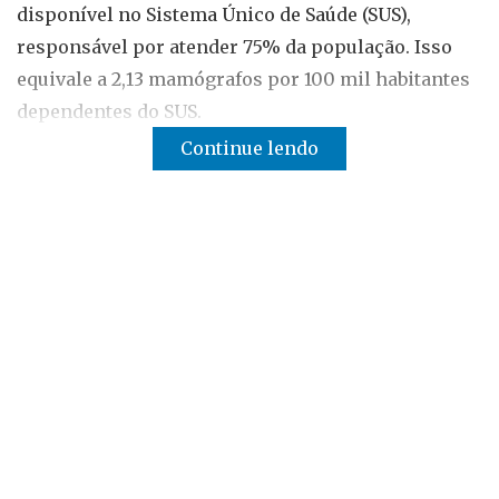
disponível no Sistema Único de Saúde (SUS),
responsável por atender 75% da população. Isso
equivale a 2,13 mamógrafos por 100 mil habitantes
dependentes do SUS.
Continue lendo
Leia Mais
Conferência das Mulheres faz alerta sobre
câncer de mama
Mulheres sofrem com perda do emprego após
diagnóstico de câncer de mama, aponta
Datafolha
Quais são os tipos de câncer de mama? Veja as
diferenças e chances de cura
Na saúde suplementar, que cobre 25% da população,
o cenário é mais favorável: 6,54 aparelhos por 100