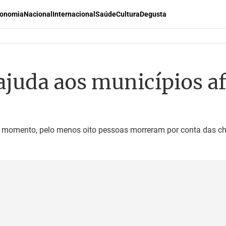
onomia
Nacional
Internacional
Saúde
Cultura
Degusta
 ajuda aos municípios a
o momento, pelo menos oito pessoas morreram por conta das c