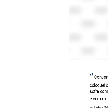
Convers
coloquei 
sofre com
e com o m
— Lula (@L