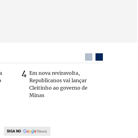
a
Em nova reviravolta,
Cleitinh
o
Republicanos vai lançar
hoje sob
Cleitinho ao governo de
candidat
Minas
SIGA NO