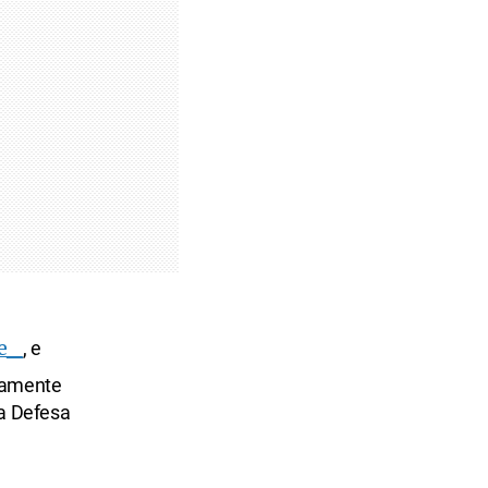
e_
, e
ovamente
da Defesa