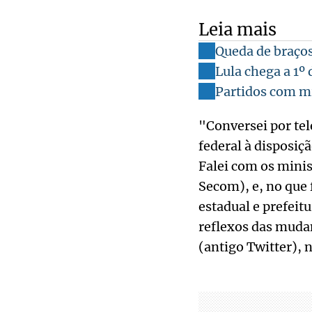
Leia mais
Queda de braços
Lula chega a 1º
Partidos com mi
"Conversei por te
federal à disposiç
Falei com os minis
Secom), e, no que 
estadual e prefeit
reflexos das mudan
(antigo Twitter), n