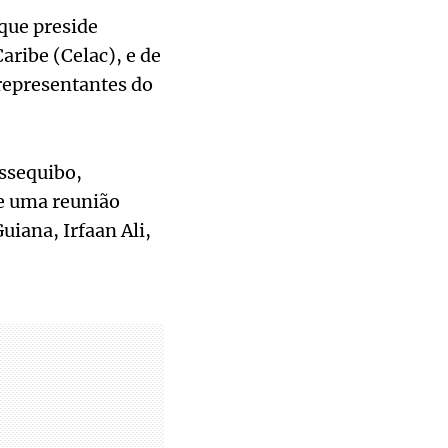
que preside
ribe (Celac), e de
representantes do
Essequibo,
de uma reunião
iana, Irfaan Ali,