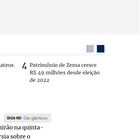
Mateus
Patrimônio de Zema cresce
Casal é 
R$ 49 milhões desde eleição
com o c
de 2022
em rodo
SIGA NO
nirão na quinta-
sia sobre o