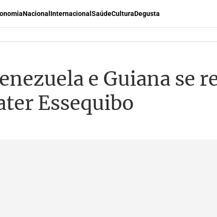
onomia
Nacional
Internacional
Saúde
Cultura
Degusta
enezuela e Guiana se 
bater Essequibo