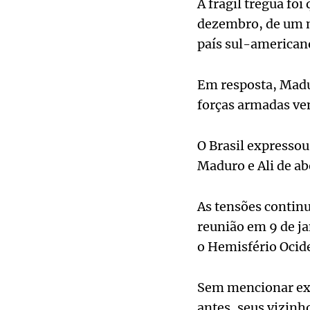
A frágil trégua fo
dezembro, de um n
país sul-american
Em resposta, Madu
forças armadas ve
O Brasil expresso
Maduro e Ali de ab
As tensões contin
reunião em 9 de ja
o Hemisfério Ocid
Sem mencionar exp
antes, seus vizinh