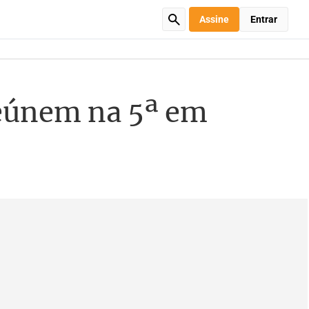
Assine
Entrar
reúnem na 5ª em