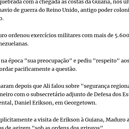
i quebrada com a chegada às costas da Guiana, nos úl
avio de guerra do Reino Unido, antigo poder colon
o.
ro ordenou exercícios militares com mais de 5.6
nezuelanas.
u na época "sua preocupação" e pediu "respeito" a
ordar pacificamente a questão.
uaram depois que Ali falou sobre "segurança regio
neiro com o subsecretário adjunto de Defesa dos E
ental, Daniel Erikson, em Georgetown.
licitamente a visita de Erikson à Guiana, Maduro 
os de agirem "sob as ordens dos gringos".