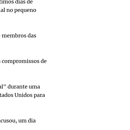
timos dias de
ial no pequeno
00 membros das
os compromissos de
nal" durante uma
stados Unidos para
acusou, um dia