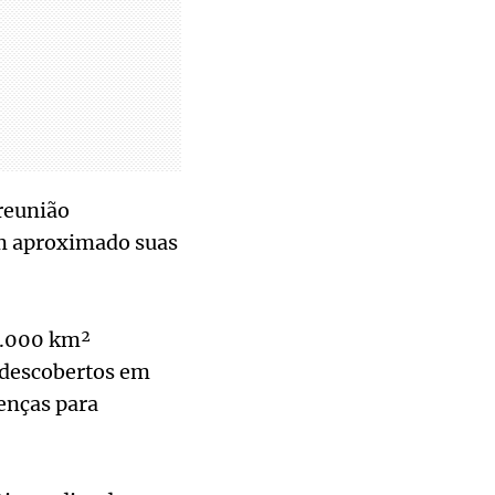
reunião
am aproximado suas
60.000 km²
 descobertos em
enças para