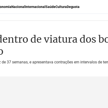
onomia
Nacional
Internacional
Saúde
Cultura
Degusta
 dentro de viatura dos 
o
z de 37 semanas, e apresentava contrações em intervalos de te