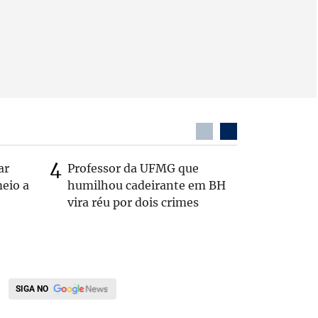
ar
Professor da UFMG que
Após anú
eio a
humilhou cadeirante em BH
Carlos B
vira réu por dois crimes
Zema: 'Q
SIGA NO