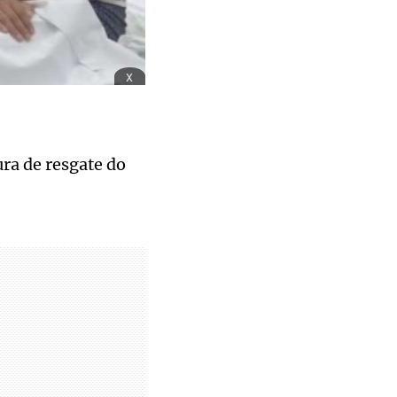
x
ra de resgate do