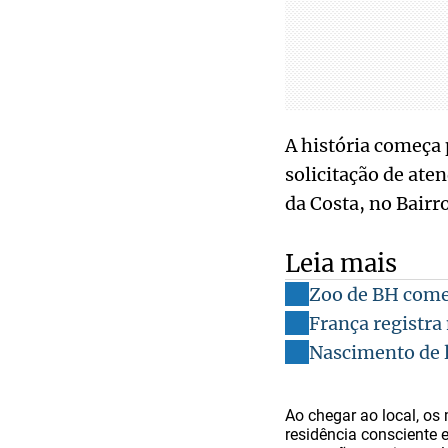
A história começa
solicitação de ate
da Costa, no Bairr
Leia mais
Zoo de BH com
França registr
Nascimento de l
Ao chegar ao local, os 
residência consciente