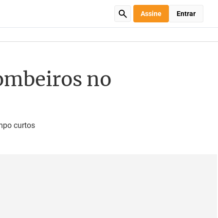
Assine
Entrar
bombeiros no
mpo curtos