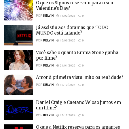
O que os Signos reservam para o seu
Valentine’s Day?
POR
KELVIN
14/02/2025
0
Já assistiu aos doramas que TODO
MUNDO está falando?
POR
KELVIN
15/06/2025
0
Você sabe o quanto Emma Stone ganha
por filme?
POR
KELVIN
21/01/2025
0
Amor à primeira vista: mito ou realidade?
POR
KELVIN
18/12/2024
0
Daniel Craig e Caetano Veloso juntos em
um filme?
POR
KELVIN
13/12/2024
0
O que a Netflix reserva para os amantes