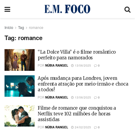
Início
Tag
romance
Tag:
romance
“La Dolce Villa” é o filme romântico
perfeito para namorados
POR
NÚBIA RANGEL
13/06/2025
0
Após mudança para Londres, jovem
enfrenta atração por meio-irmão e choca
a todos!
POR
NÚBIA RANGEL
13/06/2025
0
Filme de romance que conquistou a
Netflix teve 102 milhões de horas
assistidas
POR
NÚBIA RANGEL
24/02/2025
0