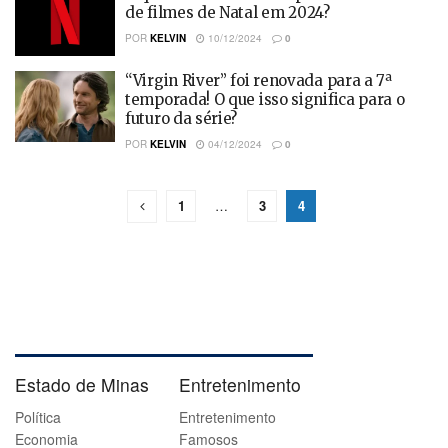
de filmes de Natal em 2024?
POR
KELVIN
10/12/2024
0
“Virgin River” foi renovada para a 7ª
temporada! O que isso significa para o
futuro da série?
POR
KELVIN
04/12/2024
0
1
…
3
4
Estado de Minas
Entretenimento
Política
Entretenimento
Economia
Famosos