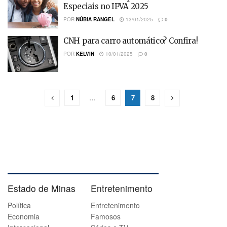
Especiais no IPVA 2025
POR
NÚBIA RANGEL
13/01/2025
0
CNH para carro automático? Confira!
POR
KELVIN
10/01/2025
0
1
…
6
7
8
Estado de Minas
Entretenimento
Política
Entretenimento
Economia
Famosos