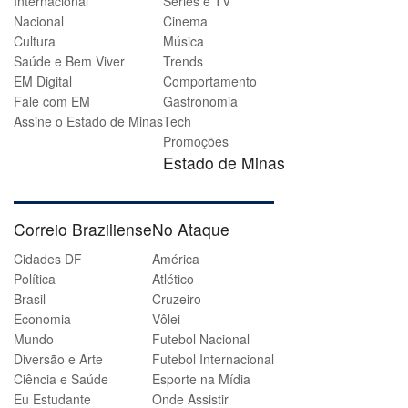
Internacional
Séries e TV
Nacional
Cinema
Cultura
Música
Saúde e Bem Viver
Trends
EM Digital
Comportamento
Fale com EM
Gastronomia
Assine o Estado de Minas
Tech
Promoções
Estado de Minas
Correio Braziliense
No Ataque
Cidades DF
América
Política
Atlético
Brasil
Cruzeiro
Economia
Vôlei
Mundo
Futebol Nacional
Diversão e Arte
Futebol Internacional
Ciência e Saúde
Esporte na Mídia
Eu Estudante
Onde Assistir