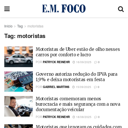
Início
Tag
motoristas
Tag:
motoristas
Motoristas de Uber estão de olho nesses
carros por conforto e lucro
POR
PATRYCK REINEHR
16/09/2025
0
Governo autoriza redução do IPVA para
1,9% e deixa motoristas em festa
POR
GABRIEL MARTINS
15/09/2025
0
Motoristas comemoram menos
burocracia e mais segurança com a nova
documentação veicular
POR
PATRYCK REINEHR
18/08/2025
0
Motoristas que ignoram os cuidados com