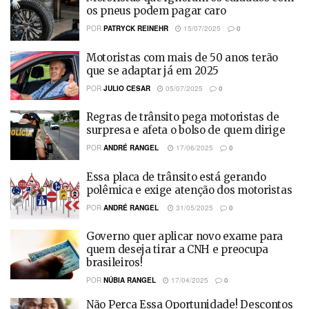
os pneus podem pagar caro
POR
PATRYCK REINEHR
15/07/2025
0
Motoristas com mais de 50 anos terão
que se adaptar já em 2025
POR
JULIO CESAR
05/07/2025
0
Regras de trânsito pega motoristas de
surpresa e afeta o bolso de quem dirige
POR
ANDRÉ RANGEL
17/06/2025
0
Essa placa de trânsito está gerando
polêmica e exige atenção dos motoristas
POR
ANDRÉ RANGEL
31/05/2025
0
Governo quer aplicar novo exame para
quem deseja tirar a CNH e preocupa
brasileiros!
POR
NÚBIA RANGEL
17/04/2025
0
Não Perca Essa Oportunidade! Descontos