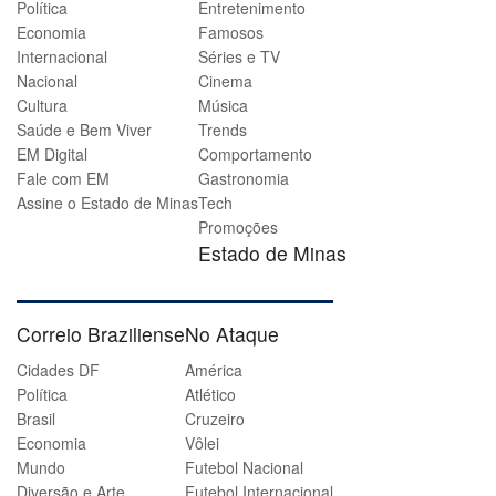
Política
Entretenimento
Economia
Famosos
Internacional
Séries e TV
Nacional
Cinema
Cultura
Música
Saúde e Bem Viver
Trends
EM Digital
Comportamento
Fale com EM
Gastronomia
Assine o Estado de Minas
Tech
Promoções
Estado de Minas
Correio Braziliense
No Ataque
Cidades DF
América
Política
Atlético
Brasil
Cruzeiro
Economia
Vôlei
Mundo
Futebol Nacional
Diversão e Arte
Futebol Internacional