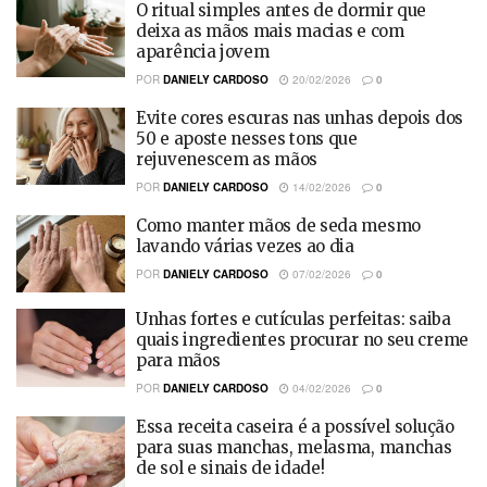
O ritual simples antes de dormir que
deixa as mãos mais macias e com
aparência jovem
POR
DANIELY CARDOSO
20/02/2026
0
Evite cores escuras nas unhas depois dos
50 e aposte nesses tons que
rejuvenescem as mãos
POR
DANIELY CARDOSO
14/02/2026
0
Como manter mãos de seda mesmo
lavando várias vezes ao dia
POR
DANIELY CARDOSO
07/02/2026
0
Unhas fortes e cutículas perfeitas: saiba
quais ingredientes procurar no seu creme
para mãos
POR
DANIELY CARDOSO
04/02/2026
0
Essa receita caseira é a possível solução
para suas manchas, melasma, manchas
de sol e sinais de idade!