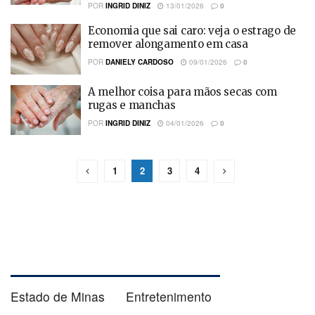
POR
INGRID DINIZ
13/01/2026
0
Economia que sai caro: veja o estrago de
remover alongamento em casa
POR
DANIELY CARDOSO
09/01/2026
0
A melhor coisa para mãos secas com
rugas e manchas
POR
INGRID DINIZ
04/01/2026
0
1
2
3
4
Estado de Minas
Entretenimento