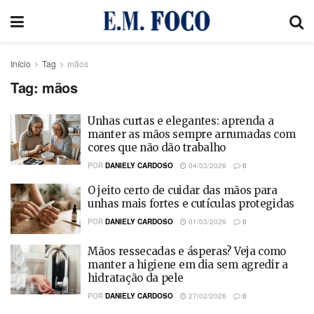
Início
Tag
mãos
Tag:
mãos
Unhas curtas e elegantes: aprenda a
manter as mãos sempre arrumadas com
cores que não dão trabalho
POR
DANIELY CARDOSO
04/03/2026
0
O jeito certo de cuidar das mãos para
unhas mais fortes e cutículas protegidas
POR
DANIELY CARDOSO
01/03/2026
0
Mãos ressecadas e ásperas? Veja como
manter a higiene em dia sem agredir a
hidratação da pele
POR
DANIELY CARDOSO
27/02/2026
0