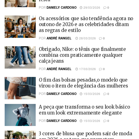
POR
DANIELY CARDOSO
29/03/2026
0
Os acessórios que são tendência agora no
outono de 2026 e as celebridades ditam
as regras de estilo
POR
ANDRÉ RANGEL
28/03/2026
0
Obrigado, Nike: o tênis que finalmente
combina com praticamente qualquer
calça jeans
POR
ANDRÉ RANGEL
17/03/2026
0
O fim das bolsas pesadas,o modelo que
virou o item de elegância das mulheres
POR
DANIELY CARDOSO
15/03/2026
0
A peça que transforma o seu look básico
em um look extremamente elegante
POR
DANIELY CARDOSO
15/03/2026
0
3 cores de blusa que podem sair de moda