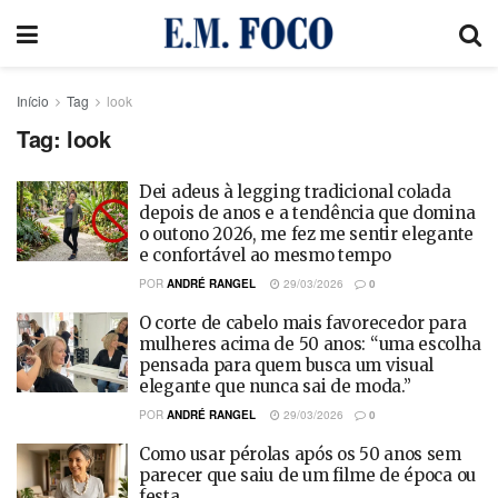
Início
Tag
look
Tag:
look
Dei adeus à legging tradicional colada
depois de anos e a tendência que domina
o outono 2026, me fez me sentir elegante
e confortável ao mesmo tempo
POR
ANDRÉ RANGEL
29/03/2026
0
O corte de cabelo mais favorecedor para
mulheres acima de 50 anos: “uma escolha
pensada para quem busca um visual
elegante que nunca sai de moda.”
POR
ANDRÉ RANGEL
29/03/2026
0
Como usar pérolas após os 50 anos sem
parecer que saiu de um filme de época ou
festa