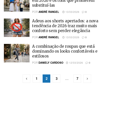
em 2026 e os tons que prometem
substituí-las
POR
ANDRÉ RANGEL
13/03/2026
0
Adeus aos shorts apertados: a nova
tendência de 2026 traz muito mais
conforto sem perder elegância
POR
ANDRÉ RANGEL
13/03/2026
0
A combinação de roupas que está
dominando os looks confortáveis e
estilosos
POR
DANIELY CARDOSO
12/03/2026
0
1
2
3
…
7