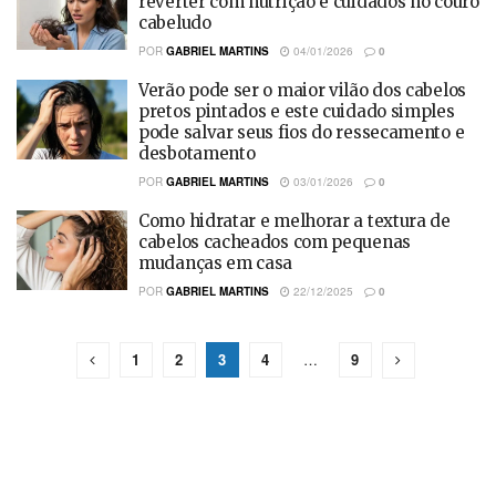
reverter com nutrição e cuidados no couro
cabeludo
POR
GABRIEL MARTINS
04/01/2026
0
Verão pode ser o maior vilão dos cabelos
pretos pintados e este cuidado simples
pode salvar seus fios do ressecamento e
desbotamento
POR
GABRIEL MARTINS
03/01/2026
0
Como hidratar e melhorar a textura de
cabelos cacheados com pequenas
mudanças em casa
POR
GABRIEL MARTINS
22/12/2025
0
1
2
3
4
…
9