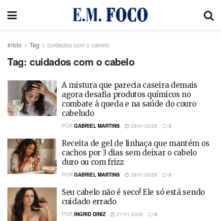
Início
Tag
cuidados com o cabelo
Tag:
cuidados com o cabelo
A mistura que parecia caseira demais
agora desafia produtos químicos no
combate à queda e na saúde do couro
cabeludo
POR
GABRIEL MARTINS
29/01/2026
0
Receita de gel de linhaça que mantém os
cachos por 3 dias sem deixar o cabelo
duro ou com frizz
POR
GABRIEL MARTINS
28/01/2026
0
Seu cabelo não é seco! Ele só está sendo
cuidado errado
POR
INGRID DINIZ
21/01/2026
0