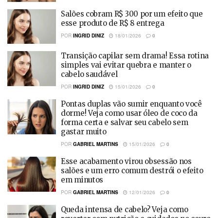
Salões cobram R$ 300 por um efeito que
esse produto de R$ 8 entrega
POR
INGRID DINIZ
18/01/2026
0
Transição capilar sem drama! Essa rotina
simples vai evitar quebra e manter o
cabelo saudável
POR
INGRID DINIZ
15/01/2026
0
Pontas duplas vão sumir enquanto você
dorme! Veja como usar óleo de coco da
forma certa e salvar seu cabelo sem
gastar muito
POR
GABRIEL MARTINS
15/01/2026
0
Esse acabamento virou obsessão nos
salões e um erro comum destrói o efeito
em minutos
POR
GABRIEL MARTINS
12/01/2026
0
Queda intensa de cabelo? Veja como