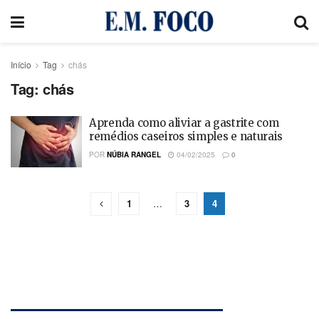
Início
Tag
chás
Tag:
chás
Aprenda como aliviar a gastrite com
remédios caseiros simples e naturais
POR
NÚBIA RANGEL
04/02/2025
0
1
…
3
4