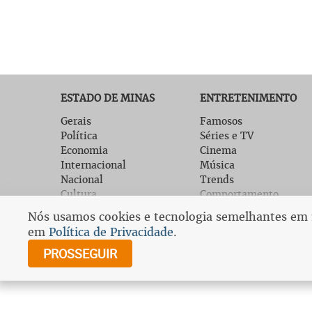
ESTADO DE MINAS
ENTRETENIMENTO
Gerais
Famosos
Política
Séries e TV
Economia
Cinema
Internacional
Música
Nacional
Trends
Cultura
Comportamento
Bem Viver
Gastronomia
Nós usamos cookies e tecnologia semelhantes em no
EM Digital
Tech
em
Política de Privacidade
.
Fale com o EM
Promoções
PROSSEGUIR
Assine o Estado de
Minas
© Cop