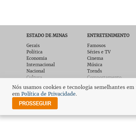
ESTADO DE MINAS
ENTRETENIMENTO
Gerais
Famosos
Política
Séries e TV
Economia
Cinema
Internacional
Música
Nacional
Trends
Cultura
Comportamento
Bem Viver
Gastronomia
Nós usamos cookies e tecnologia semelhantes em no
EM Digital
Tech
em
Política de Privacidade
.
Fale com o EM
Promoções
PROSSEGUIR
Assine o Estado de
Minas
© Cop