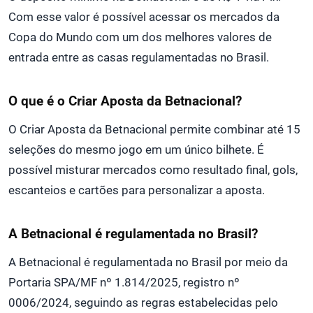
Com esse valor é possível acessar os mercados da
Copa do Mundo com um dos melhores valores de
entrada entre as casas regulamentadas no Brasil.
O que é o Criar Aposta da Betnacional?
O Criar Aposta da Betnacional permite combinar até 15
seleções do mesmo jogo em um único bilhete. É
possível misturar mercados como resultado final, gols,
escanteios e cartões para personalizar a aposta.
A Betnacional é regulamentada no Brasil?
A Betnacional é regulamentada no Brasil por meio da
Portaria SPA/MF nº 1.814/2025, registro nº
0006/2024, seguindo as regras estabelecidas pelo