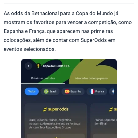
As odds da Betnacional para a Copa do Mundo já
mostram os favoritos para vencer a competição, como
Espanha e França, que aparecem nas primeiras
colocações, além de contar com SuperOdds em
eventos selecionados.