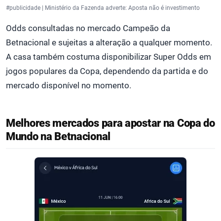
#publicidade | Ministério da Fazenda adverte: Aposta não é investimento
Odds consultadas no mercado Campeão da
Betnacional e sujeitas a alteração a qualquer momento.
A casa também costuma disponibilizar Super Odds em
jogos populares da Copa, dependendo da partida e do
mercado disponível no momento.
Melhores mercados para apostar na Copa do
Mundo na Betnacional