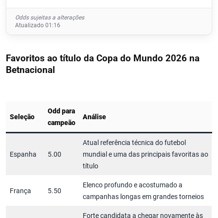
Odds sujeitas a alterações
Atualizado 01:16
Favoritos ao título da Copa do Mundo 2026 na
Betnacional
Odd para
Seleção
Análise
campeão
Atual referência técnica do futebol
Espanha
5.00
mundial e uma das principais favoritas ao
título
Elenco profundo e acostumado a
França
5.50
campanhas longas em grandes torneios
Forte candidata a chegar novamente às