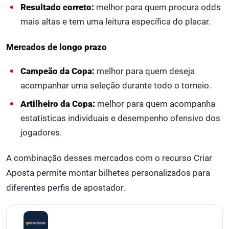
Resultado correto:
melhor para quem procura odds
mais altas e tem uma leitura específica do placar.
Mercados de longo prazo
Campeão da Copa:
melhor para quem deseja
acompanhar uma seleção durante todo o torneio.
Artilheiro da Copa:
melhor para quem acompanha
estatísticas individuais e desempenho ofensivo dos
jogadores.
A combinação desses mercados com o recurso Criar
Aposta permite montar bilhetes personalizados para
diferentes perfis de apostador.