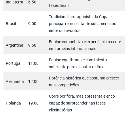
Inglaterra
6.50
fases finais
Tradicional protagonista da Copa e
Brasil
9.00
principal representante sul-americano
entre os favoritos
Equipe competitiva e experiência recente
Argentina
9.50
em torneios internacionais
Equipe equilibrada e com talento
Portugal
11.00
suficiente para disputar o título
Potência histórica que costuma crescer
Alemanha
12.00
nas competições
Corre por fora, mas apresenta elenco
Holanda
19.00
capaz de surpreender nas fases
eliminatórias