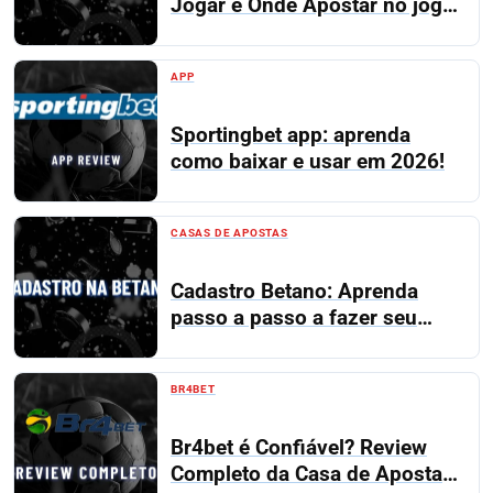
Jogar e Onde Apostar no jogo
do touro
APP
Sportingbet app: aprenda
como baixar e usar em 2026!
CASAS DE APOSTAS
Cadastro Betano: Aprenda
passo a passo a fazer seu
Betano cadastro com
segurança
BR4BET
Br4bet é Confiável? Review
Completo da Casa de Apostas