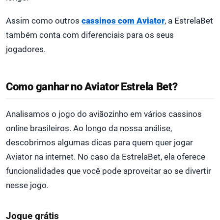
Assim como outros
cassinos com Aviator
, a EstrelaBet
também conta com diferenciais para os seus
jogadores.
Como ganhar no Aviator Estrela Bet?
Analisamos o jogo do aviãozinho em vários cassinos
online brasileiros. Ao longo da nossa análise,
descobrimos algumas dicas para quem quer jogar
Aviator na internet. No caso da EstrelaBet, ela oferece
funcionalidades que você pode aproveitar ao se divertir
nesse jogo.
Jogue grátis