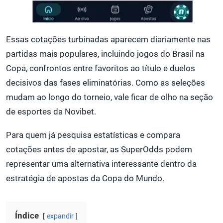
Essas cotações turbinadas aparecem diariamente nas
partidas mais populares, incluindo jogos do Brasil na
Copa, confrontos entre favoritos ao título e duelos
decisivos das fases eliminatórias. Como as seleções
mudam ao longo do torneio, vale ficar de olho na seção
de esportes da Novibet.
Para quem já pesquisa estatísticas e compara
cotações antes de apostar, as SuperOdds podem
representar uma alternativa interessante dentro da
estratégia de apostas da Copa do Mundo.
Índice
expandir