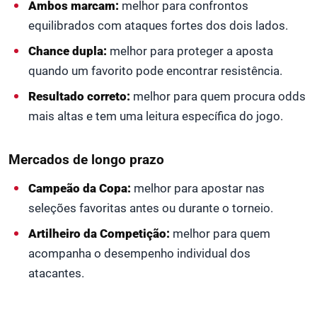
Ambos marcam:
melhor para confrontos
equilibrados com ataques fortes dos dois lados.
Chance dupla:
melhor para proteger a aposta
quando um favorito pode encontrar resistência.
Resultado correto:
melhor para quem procura odds
mais altas e tem uma leitura específica do jogo.
Mercados de longo prazo
Campeão da Copa:
melhor para apostar nas
seleções favoritas antes ou durante o torneio.
Artilheiro da Competição:
melhor para quem
acompanha o desempenho individual dos
atacantes.