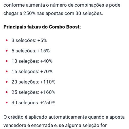
conforme aumenta o número de combinações e pode
chegar a 250% nas apostas com 30 seleções.
Principais faixas do Combo Boost:
3 seleções: +5%
5 seleções: +15%
10 seleções: +40%
15 seleções: +70%
20 seleções: +110%
25 seleções: +160%
30 seleções: +250%
O crédito é aplicado automaticamente quando a aposta
vencedora é encerrada e, se alguma seleção for