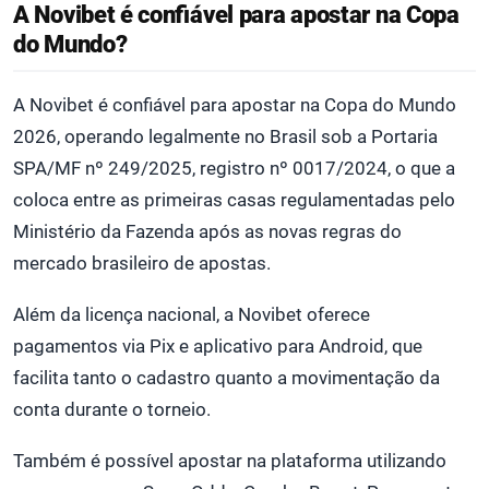
A Novibet é confiável para apostar na Copa
do Mundo?
A Novibet é confiável para apostar na Copa do Mundo
2026, operando legalmente no Brasil sob a Portaria
SPA/MF nº 249/2025, registro nº 0017/2024, o que a
coloca entre as primeiras casas regulamentadas pelo
Ministério da Fazenda após as novas regras do
mercado brasileiro de apostas.
Além da licença nacional, a Novibet oferece
pagamentos via Pix e aplicativo para Android, que
facilita tanto o cadastro quanto a movimentação da
conta durante o torneio.
Também é possível apostar na plataforma utilizando