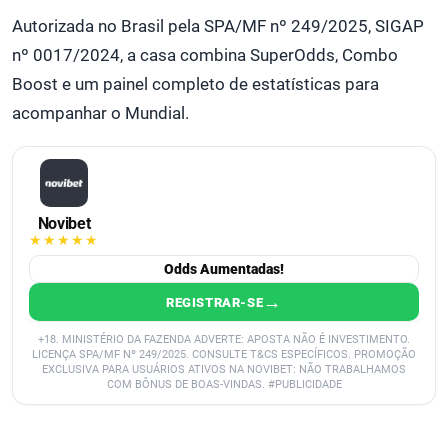
Autorizada no Brasil pela SPA/MF nº 249/2025, SIGAP
nº 0017/2024, a casa combina SuperOdds, Combo
Boost e um painel completo de estatísticas para
acompanhar o Mundial.
Novibet
★★★★★
Odds Aumentadas!
→
REGISTRAR-SE
+18. MINISTÉRIO DA FAZENDA ADVERTE: APOSTA NÃO É INVESTIMENTO.
LICENÇA SPA/MF Nº 249/2025. CONSULTE T&CS ESPECÍFICOS. PROMOÇÃO
EXCLUSIVA PARA USUÁRIOS ATIVOS NA NOVIBET: NÃO TRABALHAMOS
COM BÔNUS DE BOAS-VINDAS. #PUBLICIDADE