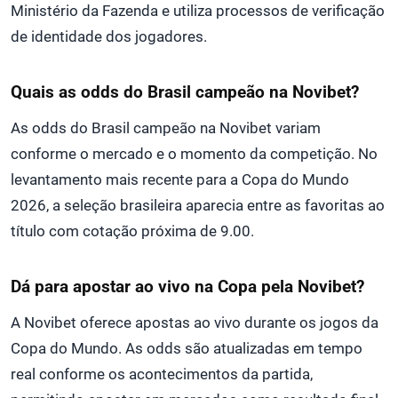
Ministério da Fazenda e utiliza processos de verificação
de identidade dos jogadores.
Quais as odds do Brasil campeão na Novibet?
As odds do Brasil campeão na Novibet variam
conforme o mercado e o momento da competição. No
levantamento mais recente para a Copa do Mundo
2026, a seleção brasileira aparecia entre as favoritas ao
título com cotação próxima de 9.00.
Dá para apostar ao vivo na Copa pela Novibet?
A Novibet oferece apostas ao vivo durante os jogos da
Copa do Mundo. As odds são atualizadas em tempo
real conforme os acontecimentos da partida,