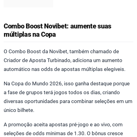
Combo Boost Novibet: aumente suas
múltiplas na Copa
O Combo Boost da Novibet, também chamado de
Criador de Aposta Turbinado, adiciona um aumento
automático nas odds de apostas múltiplas elegíveis.
Na Copa do Mundo 2026, isso ganha destaque porque
a fase de grupos terá jogos todos os dias, criando
diversas oportunidades para combinar seleções em um
único bilhete.
A promoção aceita apostas pré-jogo e ao vivo, com
seleções de odds mínimas de 1.30. O bônus cresce