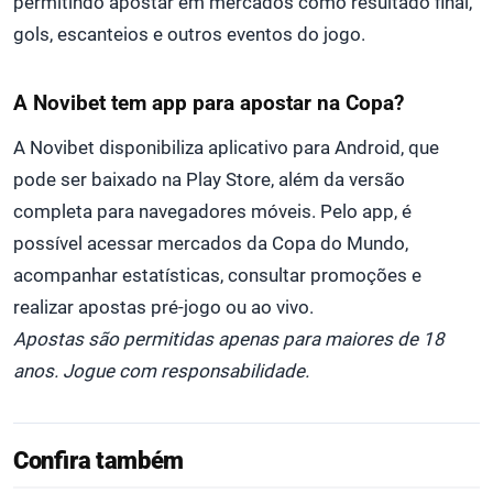
permitindo apostar em mercados como resultado final,
gols, escanteios e outros eventos do jogo.
A Novibet tem app para apostar na Copa?
A Novibet disponibiliza aplicativo para Android, que
pode ser baixado na Play Store, além da versão
completa para navegadores móveis. Pelo app, é
possível acessar mercados da Copa do Mundo,
acompanhar estatísticas, consultar promoções e
realizar apostas pré-jogo ou ao vivo.
Apostas são permitidas apenas para maiores de 18
anos. Jogue com responsabilidade.
Confira também