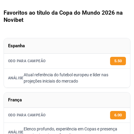
Favoritos ao título da Copa do Mundo 2026 na
Novibet
Espanha
5.50
Atual referência do futebol europeu e líder nas
projeções iniciais do mercado
França
6.00
Elenco profundo, experiência em Copas e presença