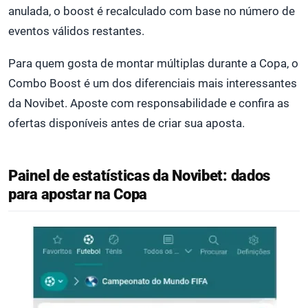
anulada, o boost é recalculado com base no número de
eventos válidos restantes.
Para quem gosta de montar múltiplas durante a Copa, o
Combo Boost é um dos diferenciais mais interessantes
da Novibet. Aposte com responsabilidade e confira as
ofertas disponíveis antes de criar sua aposta.
Painel de estatísticas da Novibet: dados
para apostar na Copa