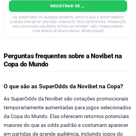
→
REGISTRAR-SE
+18. MINISTÉRIO DA FAZENDA ADVERTE: APOSTA NÃO É INVESTIMENTO.
LICENÇA SPA/MF Nº 249/2025. CONSULTE T&CS ESPECÍFICOS. PROMOÇÃO
EXCLUSIVA PARA USUÁRIOS ATIVOS NA NOVIBET: NÃO TRABALHAMOS
COM BÔNUS DE BOAS-VINDAS. #PUBLICIDADE
Perguntas frequentes sobre a Novibet na
Copa do Mundo
O que são as SuperOdds da Novibet na Copa?
As SuperOdds da Novibet são cotações promocionais
temporariamente aumentadas para jogos selecionados
da Copa do Mundo. Elas oferecem retornos potenciais
maiores do que as odds padrão e costumam aparecer
em partidas de grande audiência, incluindo jogos do