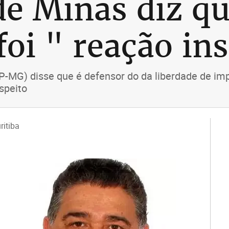
e Minas diz qu
foi " reação in
PP-MG) disse que é defensor do da liberdade de i
speito
ritiba