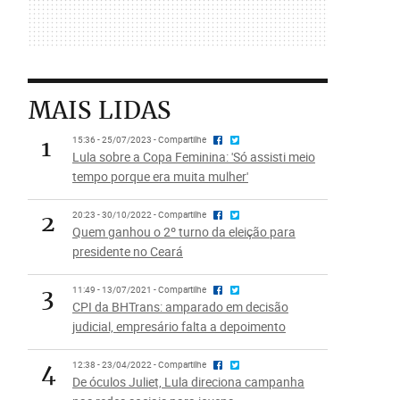
MAIS LIDAS
1
15:36 - 25/07/2023 - Compartilhe
Lula sobre a Copa Feminina: 'Só assisti meio
tempo porque era muita mulher'
2
20:23 - 30/10/2022 - Compartilhe
Quem ganhou o 2º turno da eleição para
presidente no Ceará
3
11:49 - 13/07/2021 - Compartilhe
CPI da BHTrans: amparado em decisão
judicial, empresário falta a depoimento
4
12:38 - 23/04/2022 - Compartilhe
De óculos Juliet, Lula direciona campanha