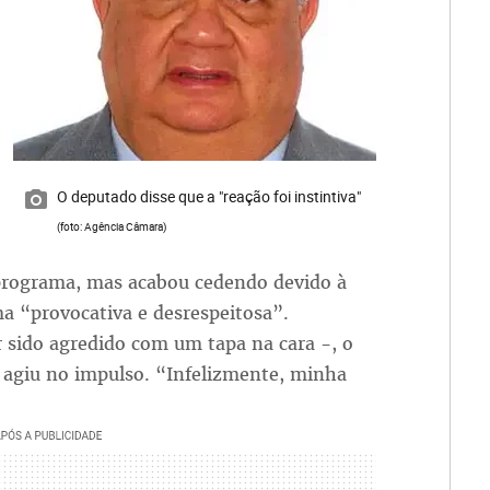
O deputado disse que a "reação foi instintiva"
(foto: Agência Câmara)
 programa, mas acabou cedendo devido à
ma “provocativa e desrespeitosa”.
r sido agredido com um tapa na cara -, o
 agiu no impulso. “Infelizmente, minha