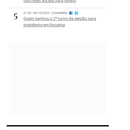
nas redes sociais para jovens
5
21:34 - 30/10/2022 - Compartilhe
Quem ganhou o 2º turno da eleição para
presidente em Roraima