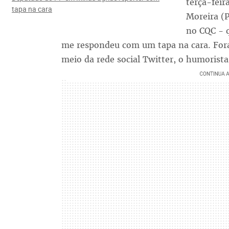
terça-feir
tapa na cara
Moreira (
no CQC - q
me respondeu com um tapa na cara. Fora
meio da rede social Twitter, o humorist