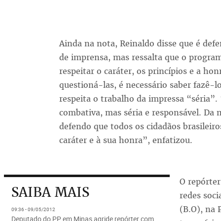
Ainda na nota, Reinaldo disse que é de
de imprensa, mas ressalta que o program
respeitar o caráter, os princípios e a ho
questioná-las, é necessário saber fazê-l
respeita o trabalho da impressa “séria”. “
combativa, mas séria e responsável. 
defendo que todos os cidadãos brasileiro
caráter e à sua honra”, enfatizou.
O repórte
SAIBA MAIS
redes soci
(B.O), na P
09:36 - 09/05/2012
Deputado do PP em Minas agride repórter com