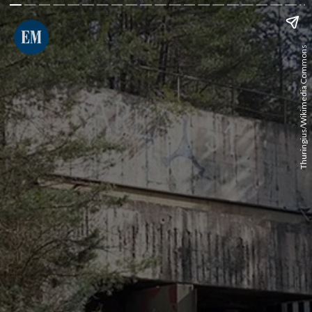
Thuringius/Wikimedia Commons