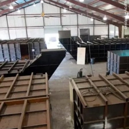
DivulgaÃ§Ã£o/Rising S Company