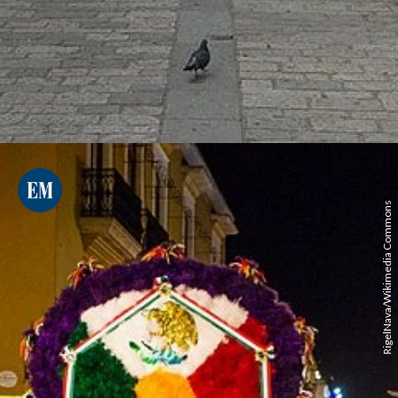
RigelNava/Wikimedia Commons