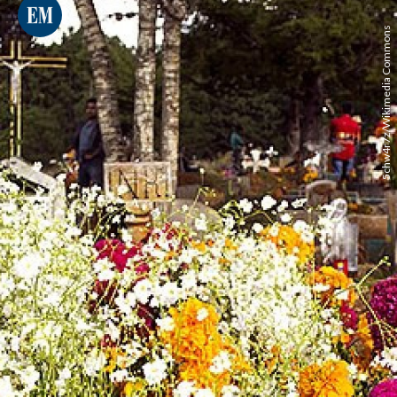
5chw4r7z/Wikimedia Commons