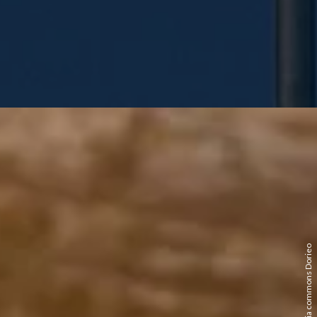
wikimedia commons Dorieo