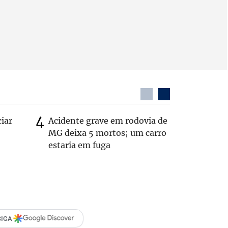
ciar
Acidente grave em rodovia de
PL não v
MG deixa 5 mortos; um carro
‘Chance 
estaria em fuga
SIGA