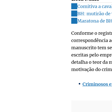
Comitiva a cav
BH: mutirão de 
Maratona de BH
Conforme o registro
correspondência ao
manuscrito tem sei
escritas pelo empre
detalha o teor da
motivação do crim
Criminosos e