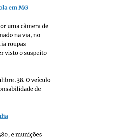
scola em MG
 por uma câmera de
nado na via, no
tia roupas
r visto o suspeito
ibre .38. O veículo
ponsabilidade de
dia
.380, e munições