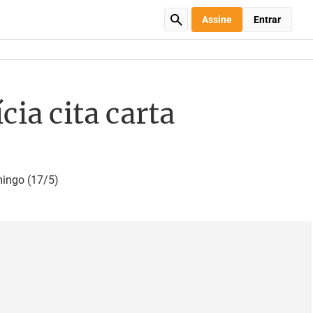
Assine
Entrar
ia cita carta
mingo (17/5)