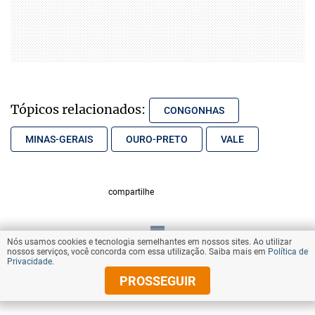
Tópicos relacionados:
CONGONHAS
MINAS-GERAIS
OURO-PRETO
VALE
compartilhe
Nós usamos cookies e tecnologia semelhantes em nossos sites. Ao utilizar
VOLTAR AO TOPO
nossos serviços, você concorda com essa utilização. Saiba mais em
Política de
Privacidade
.
PROSSEGUIR
© Copyright 2026 Diários Associados
Todos os direitos reservados.