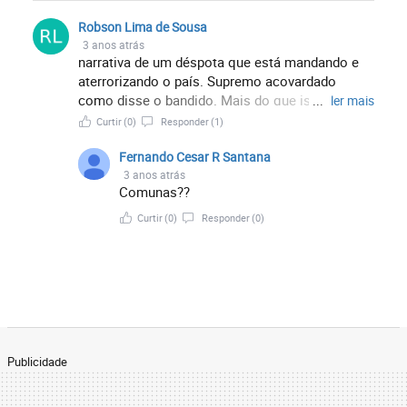
Robson Lima de Sousa
3 anos atrás
narrativa de um déspota que está mandando e
aterrorizando o país. Supremo acovardado
como disse o bandido. Mais do que isso,
...
ler mais
suprema corte subserviente aos comunas.
Curtir
(0)
Responder
(1)
Tempos difíceis!
Fernando Cesar R Santana
3 anos atrás
Comunas??
Curtir
(0)
Responder
(0)
Publicidade