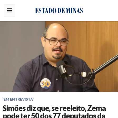
'EM ENTREVISTA'
Simões diz que, se reeleito, Zema
pode ter 50 dos 77 deputados da