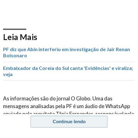
Leia Mais
PF diz que Abin interferiu em investigação de Jair Renan
Bolsonaro
Embaixador da Coreia do Sul canta 'Evidências' e viraliza;
veja
As informações são do jornal O Globo. Uma das
mensagens analisadas pela PF é um áudio de WhatsApp
enviado pela arquiteta Tânia Fernandes, responsável pela
reforma do escritório do filho do presidente em Brasília e
Continue lendo
por desenvolver um projeto de parceiros comerciais dele
no Espírito Santo.