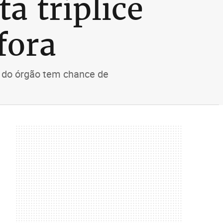
a tríplice
fora
e do órgão tem chance de