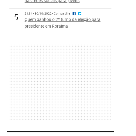
nas redes sociais para jovens
5
21:34 - 30/10/2022 - Compartilhe
Quem ganhou o 2º turno da eleição para
presidente em Roraima