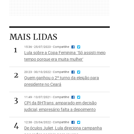
MAIS LIDAS
1
15:36 - 25/07/2023 - Compartilhe
Lula sobre a Copa Feminina: 'Só assisti meio
tempo porque era muita mulher'
2
20:23 - 30/10/2022 - Compartilhe
Quem ganhou o 2º turno da eleição para
presidente no Ceará
3
11:49 - 13/07/2021 - Compartilhe
CPI da BHTrans: amparado em decisão
judicial, empresário falta a depoimento
4
12:38 - 23/04/2022 - Compartilhe
De óculos Juliet, Lula direciona campanha