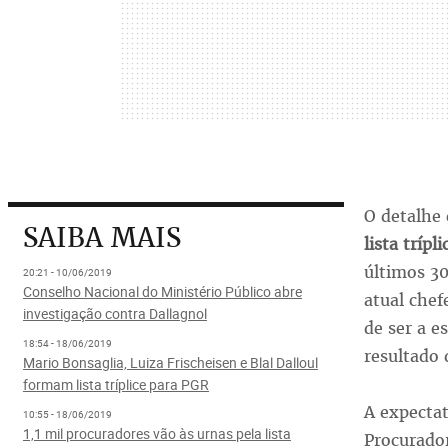
O detalhe 
SAIBA MAIS
lista trípli
últimos 30
20:21 - 10/06/2019
Conselho Nacional do Ministério Público abre
atual chef
investigação contra Dallagnol
de ser a e
18:54 - 18/06/2019
resultado 
Mario Bonsaglia, Luiza Frischeisen e Blal Dalloul
formam lista tríplice para PGR
A expectat
10:55 - 18/06/2019
1,1 mil procuradores vão às urnas pela lista
Procurador