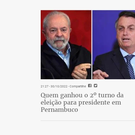
consciência.
Por fim, reforço que os investimentos em 
barato, porém o retorno existe, geralmen
tipo de investimento veio para ficar, sej
comuns e até grandes grupos. Acredito s
projetos sólidos e mais confiáveis, que
sem, necessariamente, precisar se descapi
distribuição de energia mais barata para 
21:27 - 30/10/2022
- Compartilhe
Quem ganhou o 2º turno da
eleição para presidente em
Pernambuco