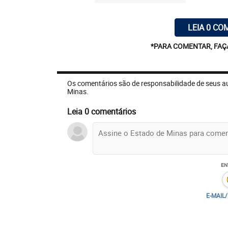
forma 100% on-line e desbancarizado. Iss
desejam ter uma rentabilidade diversific
LEIA 0 CO
empreendedores que buscam acesso ao me
*PARA COMENTAR, FAÇ
imergir nesse segmento e ainda construir 
Os comentários são de responsabilidade de seus a
Minas.
Leia 0 comentários
EN
E-MAIL