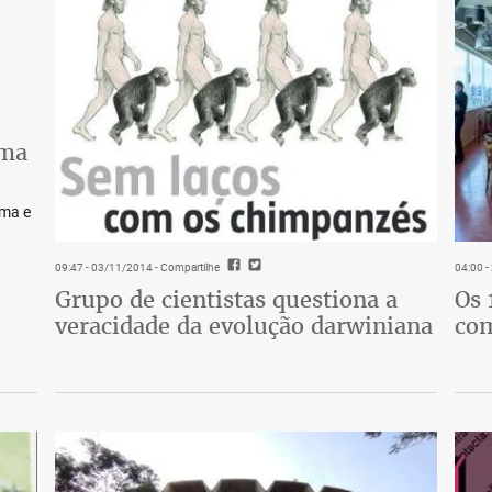
lma
lma e
09:47 - 03/11/2014
- Compartilhe
04:00 
Grupo de cientistas questiona a
Os 
veracidade da evolução darwiniana
co