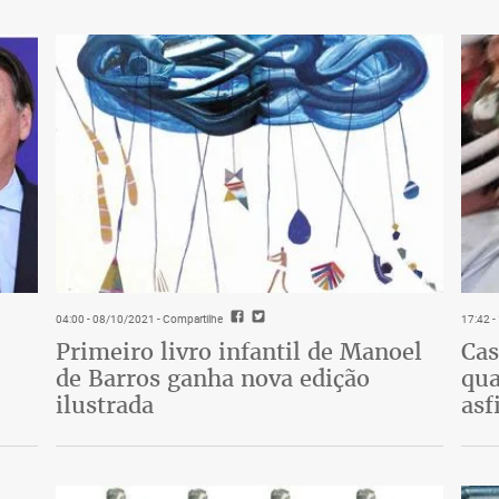
energia solar estão longe de ser algo
te a longo prazo. No mundo atual, esse
a para pequenos empresários, pessoas
er um grande potencial de negócio com
 ao mesmo tempo oferece uma economia
talizar, passando a fazer parte da
a sociedade e que visa a um bem maior.
04:00 - 08/10/2021
- Compartilhe
17:42 
Primeiro livro infantil de Manoel
Cas
de Barros ganha nova edição
qua
ilustrada
asf