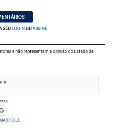
o possibilita que mais investidores que
ada – lastreando a economia real – com
MENTÁRIOS
rcado de capital mundo afora possam
A SEU
LOGIN
OU
ASSINE
a sua própria usina solar.
utores e não representam a opinião do Estado de
TRAR
/MATRICULA