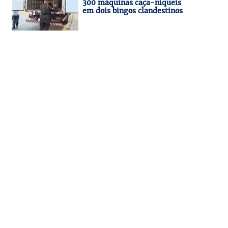
300 máquinas caça-níqueis
em dois bingos clandestinos