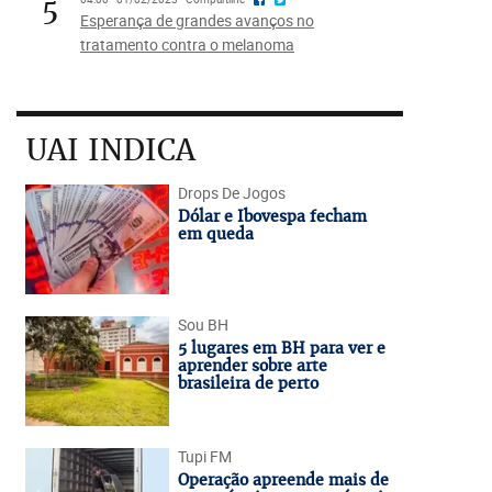
5
Esperança de grandes avanços no
tratamento contra o melanoma
UAI INDICA
Drops De Jogos
Dólar e Ibovespa fecham
em queda
Sou BH
5 lugares em BH para ver e
aprender sobre arte
brasileira de perto
Tupi FM
Operação apreende mais de