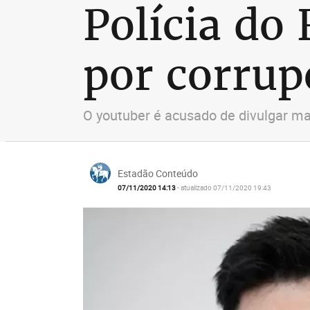
Polícia do 
por corrup
O youtuber é acusado de divulgar ma
Estadão Conteúdo
07/11/2020 14:13
- atualizado 07/11/2020 19:43