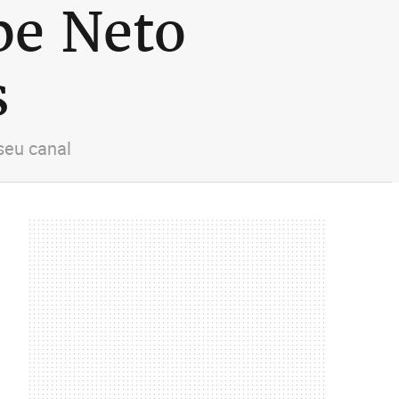
ipe Neto
s
seu canal