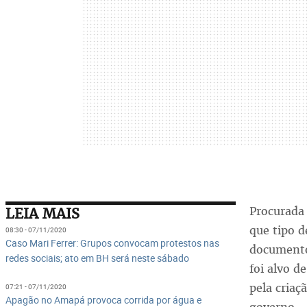
Procurada 
LEIA MAIS
que tipo d
08:30 - 07/11/2020
Caso Mari Ferrer: Grupos convocam protestos nas
documento 
redes sociais; ato em BH será neste sábado
foi alvo d
pela criaç
07:21 - 07/11/2020
Apagão no Amapá provoca corrida por água e
governo.