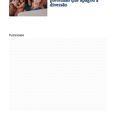
pretensão que apagou a
diversão
Publicidade