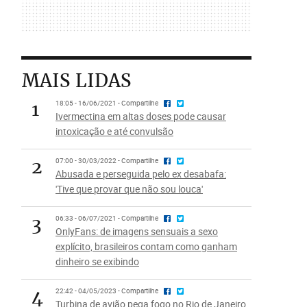
MAIS LIDAS
1
18:05 - 16/06/2021 - Compartilhe
Ivermectina em altas doses pode causar
intoxicação e até convulsão
2
07:00 - 30/03/2022 - Compartilhe
Abusada e perseguida pelo ex desabafa:
'Tive que provar que não sou louca'
3
06:33 - 06/07/2021 - Compartilhe
OnlyFans: de imagens sensuais a sexo
explícito, brasileiros contam como ganham
dinheiro se exibindo
4
22:42 - 04/05/2023 - Compartilhe
Turbina de avião pega fogo no Rio de Janeiro