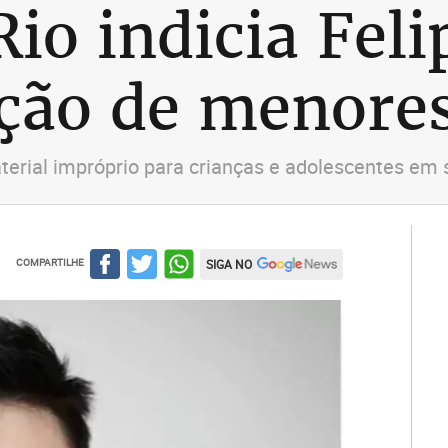
Rio indicia Fel
ção de menore
terial impróprio para crianças e adolescentes em 
COMPARTILHE
SIGA NO