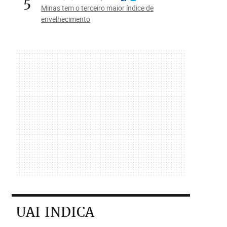
5
Minas tem o terceiro maior índice de
envelhecimento
UAI INDICA