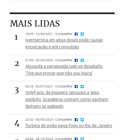
MAIS LIDAS
1
18:05 - 16/06/2021 - Compartilhe
Ivermectina em altas doses pode causar
intoxicação e até convulsão
2
07:00 - 30/03/2022 - Compartilhe
Abusada e perseguida pelo ex desabafa:
'Tive que provar que não sou louca'
3
06:33 - 06/07/2021 - Compartilhe
OnlyFans: de imagens sensuais a sexo
explícito, brasileiros contam como ganham
dinheiro se exibindo
4
22:42 - 04/05/2023 - Compartilhe
Turbina de avião pega fogo no Rio de Janeiro
04:00 - 28/10/2023 - Compartilhe