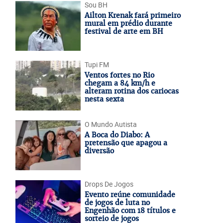
Sou BH
Ailton Krenak fará primeiro
mural em prédio durante
festival de arte em BH
Tupi FM
Ventos fortes no Rio
chegam a 84 km/h e
alteram rotina dos cariocas
nesta sexta
O Mundo Autista
A Boca do Diabo: A
pretensão que apagou a
diversão
Drops De Jogos
Evento reúne comunidade
de jogos de luta no
Engenhão com 18 títulos e
sorteio de jogos