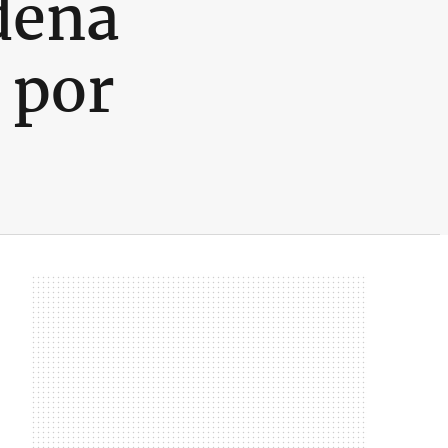
dena
 por