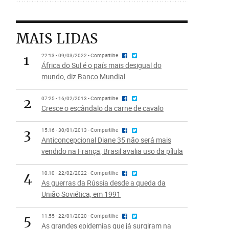
MAIS LIDAS
1
22:13 - 09/03/2022 - Compartilhe
África do Sul é o país mais desigual do
mundo, diz Banco Mundial
2
07:25 - 16/02/2013 - Compartilhe
Cresce o escândalo da carne de cavalo
3
15:16 - 30/01/2013 - Compartilhe
Anticoncepcional Diane 35 não será mais
vendido na França; Brasil avalia uso da pílula
4
10:10 - 22/02/2022 - Compartilhe
As guerras da Rússia desde a queda da
União Soviética, em 1991
5
11:55 - 22/01/2020 - Compartilhe
As grandes epidemias que já surgiram na