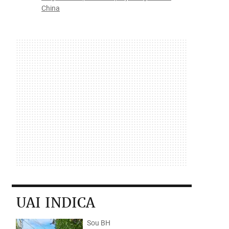
China
UAI INDICA
Sou BH