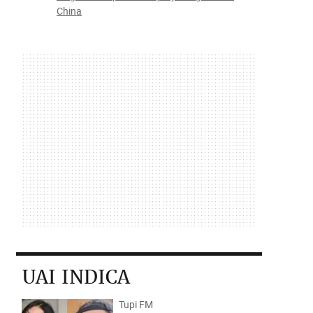
China
UAI INDICA
Tupi FM