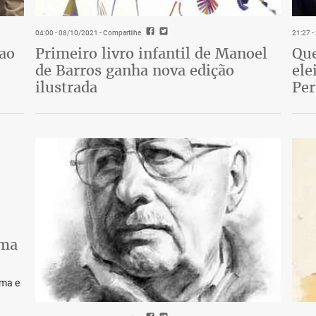
04:00 - 08/10/2021
- Compartilhe
21:27 
 ao
Primeiro livro infantil de Manoel
Que
de Barros ganha nova edição
ele
ilustrada
Pe
lma
lma e