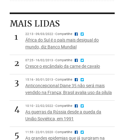
MAIS LIDAS
1
22:13 - 09/03/2022 - Compartilhe
África do Sul é o país mais desigual do
mundo, diz Banco Mundial
2
07:25 - 16/02/2013 - Compartilhe
Cresce o escândalo da carne de cavalo
3
15:16 - 30/01/2013 - Compartilhe
Anticoncepcional Diane 35 não será mais
vendido na França; Brasil avalia uso da pílula
4
10:10 - 22/02/2022 - Compartilhe
As guerras da Rússia desde a queda da
União Soviética, em 1991
5
11:55 - 22/01/2020 - Compartilhe
As grandes epidemias que já surgiram na