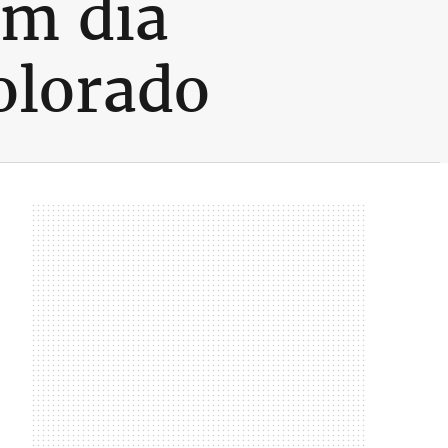
em dia
olorado