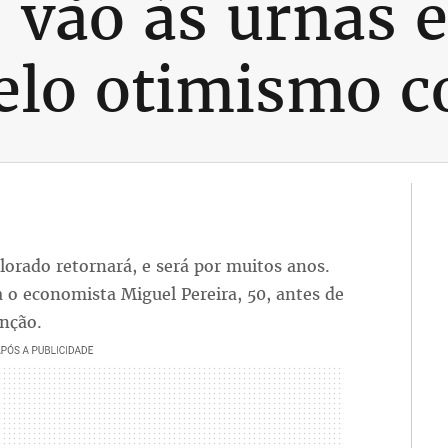
 vão às urnas 
elo otimismo c
olorado retornará, e será por muitos anos.
 o economista Miguel Pereira, 50, antes de
nção.