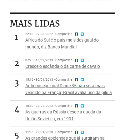
MAIS LIDAS
1
22:13 - 09/03/2022 - Compartilhe
África do Sul é o país mais desigual do
mundo, diz Banco Mundial
2
07:25 - 16/02/2013 - Compartilhe
Cresce o escândalo da carne de cavalo
3
15:16 - 30/01/2013 - Compartilhe
Anticoncepcional Diane 35 não será mais
vendido na França; Brasil avalia uso da pílula
4
10:10 - 22/02/2022 - Compartilhe
As guerras da Rússia desde a queda da
União Soviética, em 1991
5
11:55 - 22/01/2020 - Compartilhe
As grandes epidemias que já surgiram na