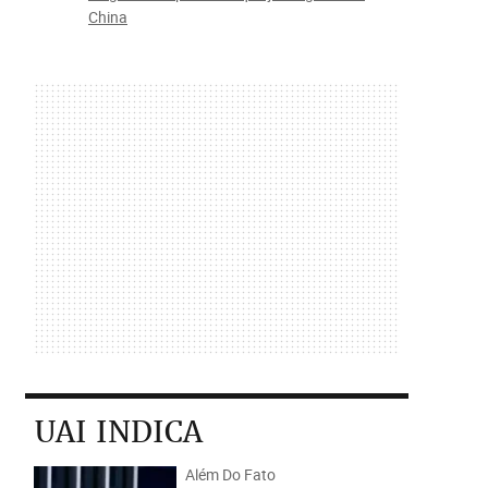
China
UAI INDICA
Além Do Fato