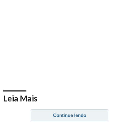
Leia Mais
Polícia elucida assassinato de manicure ocorrido em
Continue lendo
Muriaé
COVID: Sete Lagoas vacina pessoas com 30 anos e chega
a 600 óbitos