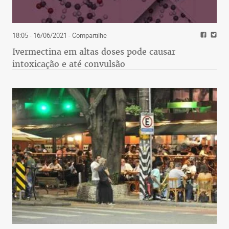
18:05 - 16/06/2021
- Compartilhe
Ivermectina em altas doses pode causar
intoxicação e até convulsão