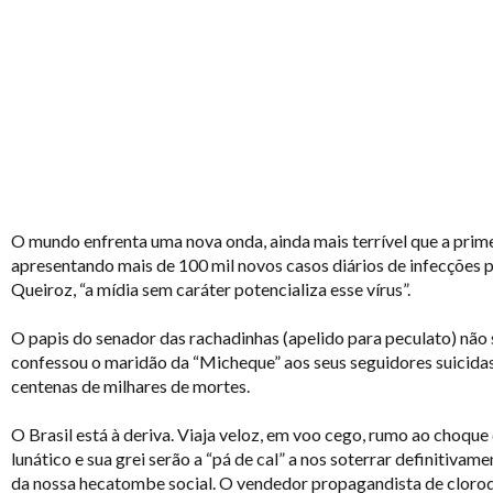
O mundo enfrenta uma nova onda, ainda mais terrível que a p
apresentando mais de 100 mil novos casos diários de infecções p
Queiroz, “a mídia sem caráter potencializa esse vírus”.
O papis do senador das rachadinhas (apelido para peculato) não 
confessou o maridão da “Micheque” aos seus seguidores suicidas.
centenas de milhares de mortes.
O Brasil está à deriva. Viaja veloz, em voo cego, rumo ao choque
lunático e sua grei serão a “pá de cal” a nos soterrar definiti
da nossa hecatombe social. O vendedor propagandista de cloroq