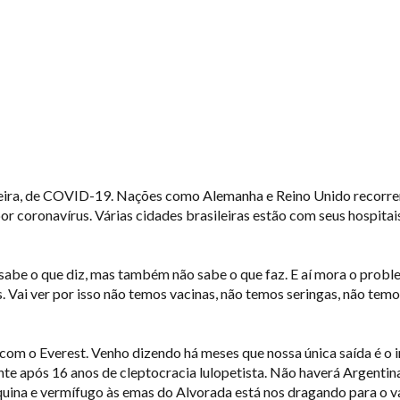
rimeira, de COVID-19. Nações como Alemanha e Reino Unido recor
or coronavírus. Várias cidades brasileiras estão com seus hospita
sabe o que diz, mas também não sabe o que faz. E aí mora o problem
 Vai ver por isso não temos vacinas, não temos seringas, não temo
 com o Everest. Venho dizendo há meses que nossa única saída é o i
vamente após 16 anos de cleptocracia lulopetista. Não haverá Argen
uina e vermífugo às emas do Alvorada está nos dragando para o v