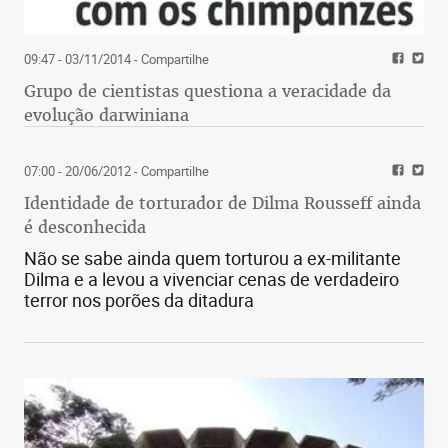
iPads faturaram mais do que Spotify, Twitter,
Shopify e Zoom juntos.
09:47 - 03/11/2014
- Compartilhe
O Dia da Mães não terá impacto significativo
Grupo de cientistas questiona a veracidade da
no varejo. De acordo com estudo feito pela
evolução darwiniana
FecomercioSP, as vendas em maio deverão
crescer apenas 2,5% em relação ao mesmo
07:00 - 20/06/2012
- Compartilhe
mês do ano passado, quando as receitas
Identidade de torturador de Dilma Rousseff ainda
haviam desabado 13,3% diante de 2019. Ou
é desconhecida
seja: nem com uma base comparativa fraca o
setor apresentará bons resultados.
Não se sabe ainda quem torturou a ex-militante
Dilma e a levou a vivenciar cenas de verdadeiro
terror nos porões da ditadura
US$ 467 bilhões
é quanto as chamadas FAAMG – Facebook,
Amazon, Apple, Microsoft e Google – têm em
caixa, segundo balanço divulgado nos últimos dias.
O valor equivale a um terço do PIB brasileiro