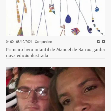
muita besteira. Eu concordo
com ele''
Alexandre Schwartsman, economista
04:00 - 08/10/2021
- Compartilhe
Primeiro livro infantil de Manoel de Barros ganha
nova edição ilustrada
Rapidinhas
A BlackRock, a maior gestora de recursos do
mundo, publicou nos últimos meses diversos
relatórios recomendando que os investidores
fiquem longe do Brasil. Agora a perspectiva
mudou. “Estamos muito animados com o
país, pelo menos no curto prazo”, disse Rick