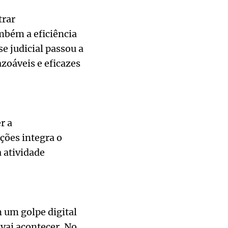
trar
bém a eficiência
e judicial passou a
azoáveis e eficazes
r a
ções integra o
a atividade
 um golpe digital
vai acontecer. No