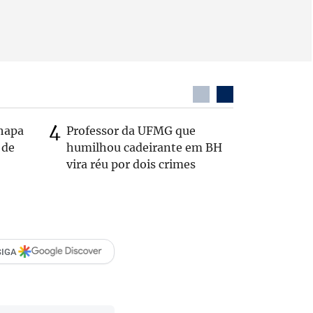
chapa
Professor da UFMG que
Após anú
 de
humilhou cadeirante em BH
Carlos B
vira réu por dois crimes
Zema: 'Q
SIGA