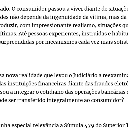
do. O consumidor passou a viver diante de situaçõe
udes não depende da ingenuidade da vítima, mas da
roduzir, com impressionante realismo, situações q
timas. Até pessoas experientes, instruídas e habi
 surpreendidas por mecanismos cada vez mais sofist
a nova realidade que levou o Judiciário a reexamin
s instituições financeiras diante das fraudes eletrô
sou a integrar o cotidiano das operações bancárias d
ode ser transferido integralmente ao consumidor?
nha especial relevância a Súmula 479 do Superior T