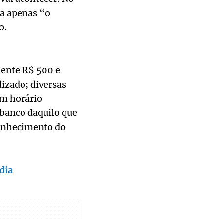
ta apenas “o
o.
ente R$ 500 e
lizado; diversas
m horário
 banco daquilo que
econhecimento do
dia