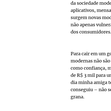
da sociedade moder
aplicativos, mensag
surgem novas modal
não apenas vulner
dos consumidores
Para cair em um go
modernas não são 
como confiança, m
de R$ 3 mil para u
dia minha amiga te
conseguiu – não s
grana.