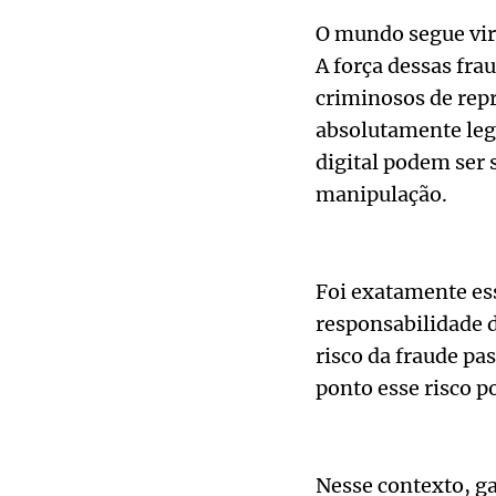
O mundo segue vira
A força dessas fra
criminosos de rep
absolutamente legí
digital podem ser
manipulação.
Foi exatamente ess
responsabilidade da
risco da fraude pas
ponto esse risco p
Nesse contexto, ga