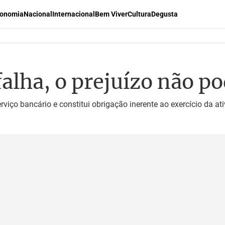
onomia
Nacional
Internacional
Bem Viver
Cultura
Degusta
alha, o prejuízo não po
rviço bancário e constitui obrigação inerente ao exercício da 