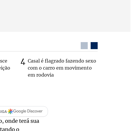
sce
Casal é flagrado fazendo sexo
Zema sug
eição
com o carro em movimento
substitui
em rodovia
SIGA
o, onde terá sua
itando o