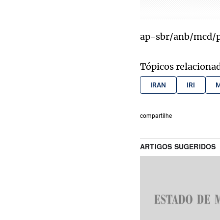
ap-sbr/anb/mcd/
Tópicos relaciona
IRAN
IRI
M
compartilhe