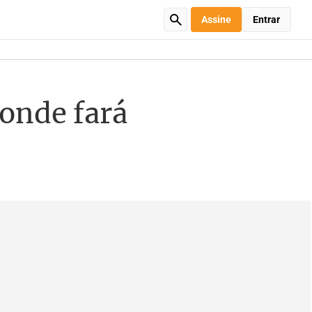
Assine
Entrar
 onde fará