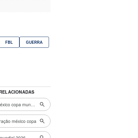
FBL
GUERRA