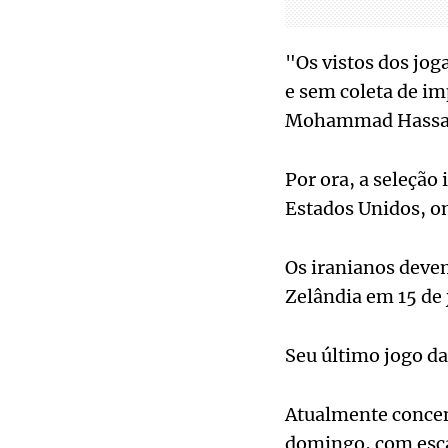
"Os vistos dos jog
e sem coleta de i
Mohammad Hassan
Por ora, a seleção
Estados Unidos, on
Os iranianos devem
Zelândia em 15 de 
Seu último jogo da
Atualmente concent
domingo, com esca