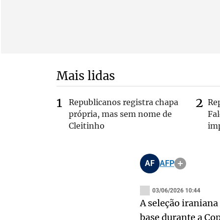
Mais lidas
Republicanos registra chapa
Re
própria, mas sem nome de
Fa
Cleitinho
im
AF
AFP
03/06/2026 10:44
A seleção iraniana 
base durante a Cop