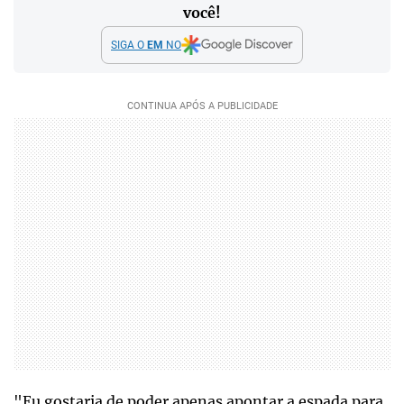
você!
SIGA O
EM
NO
"Eu gostaria de poder apenas apontar a espada para