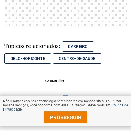
Tópicos relacionados:
BARREIRO
BELO-HORIZONTE
CENTRO-DE-SAUDE
compartilhe
Nós usamos cookies e tecnologia semelhantes em nossos sites. Ao utilizar
VOLTAR AO TOPO
nossos serviços, você concorda com essa utilização. Saiba mais em
Política de
Privacidade
.
PROSSEGUIR
© Copyright 2025 Diários Associados
Todos os direitos reservados.