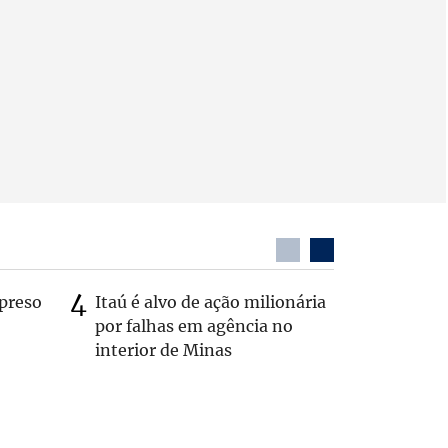
preso
Itaú é alvo de ação milionária
Dentista
por falhas em agência no
após ser
interior de Minas
caminhã