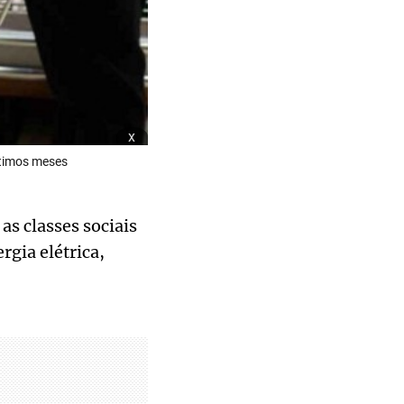
x
ltimos meses
s classes sociais
rgia elétrica,