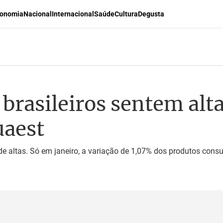
onomia
Nacional
Internacional
Saúde
Cultura
Degusta
 brasileiros sentem alt
uaest
e altas. Só em janeiro, a variação de 1,07% dos produtos cons