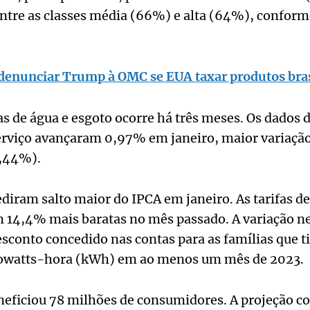
ntre as classes média (66%) e alta (64%), conform
denunciar Trump à OMC se EUA taxar produtos bras
 de água e esgoto ocorre há três meses. Os dados 
serviço avançaram 0,97% em janeiro, maior variaçã
1,44%).
diram salto maior do IPCA em janeiro. As tarifas de
m 14,4% mais baratas no mês passado. A variação ne
esconto concedido nas contas para as famílias que
ilowatts-hora (kWh) em ao menos um mês de 2023.
neficiou 78 milhões de consumidores. A projeção co