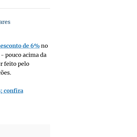
ares
 desconto de 6%
no
 - pouco acima da
 feito pelo
ções.
; confira