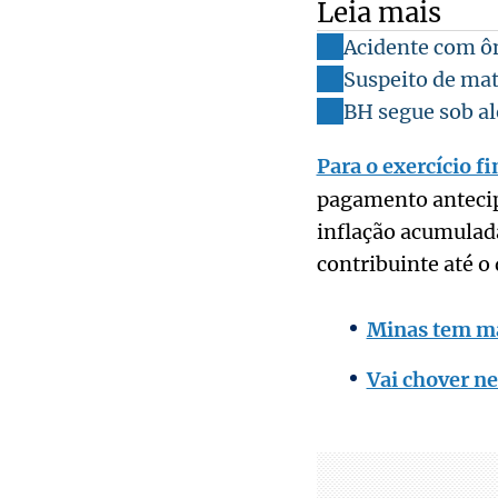
Leia mais
Acidente com ôn
Suspeito de ma
BH segue sob al
Para o exercício f
pagamento antecip
inflação acumulada
contribuinte até o 
Minas tem mai
Vai chover ne