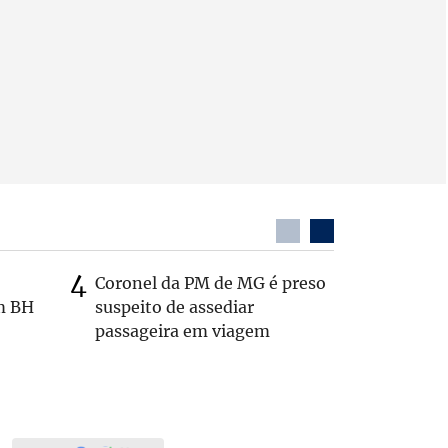
Coronel da PM de MG é preso
Itaú é al
m BH
suspeito de assediar
por falh
passageira em viagem
interior