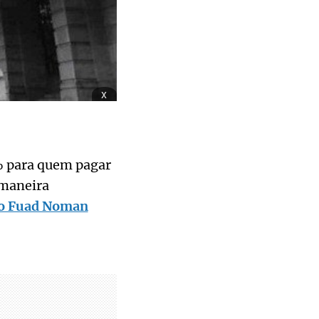
x
% para quem pagar
 maneira
to Fuad Noman